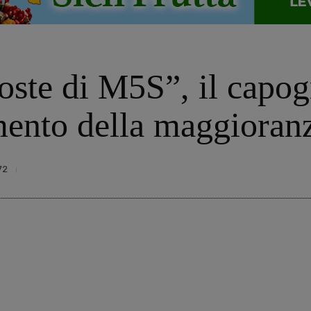
poste di M5S”, il capo
amento della maggioran
72