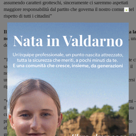
assumendo caratteri grotteschi, sinceramente ci saremmo aspettati
maggiore responsabilità dal partito che governa il nostro comune nel
×
rispetto di tutti i cittadini”
Il capogruppo del Movmento 5 Stelle, Lorenzo Naimi, lamenta l
non approvazione
da parte della maggioranza di alcune mozioni, un
delle quali redatta insieme alla lista Salvare il Serristori.
"La situazione sta assumendo caratteri grotteschi
, sinceramente c
saremmo aspettati maggiore responsabilità dal partito che governa il
nostro comune nel rispetto di tutti i cittadini, i quali meritano
un’amministrazione attenta alle loro esigenze concrete senza perdersi 
ripicche di bandiera".
"Già nel precedente consiglio del 27 novembre
– continua Naimi 
il pd aveva mostrato una condotta singolare abbandonando la seduta
con il consigliere Morandini che addirittura minacciava il proprio
presidente di una mozione di sfiducia nel caso non si fosse allineato
alle indicazioni di partito. Nel consiglio di lunedì quando il capo
gruppo Farini ha dichiarato che il suo partito avrebbe votato contrario