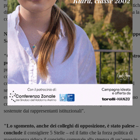
priori a tutte le mozioni del M5S, consigliando alle altre forza politic
di non presentare provvedimenti congiunti con i 5 Stelle, si è avuta la
conferma definitiva di quale sia la linea politica del pd locale".
Naimi, poi, parla delle tre mozioni, una redatta insieme al grupp
Salvare il Serristori:
"Chiedevamo l’istituzione presso l’ufficio anagrafe di un registro
per i donatori di organi
, presente peraltro in altri comuni e
propedeutico all’aumento dei donatori; chiedevamo, insieme alla
collega Trambusti, l’attivazione del comune per la creazione della
commissione mensa a tutela dei tanti bambini che usufruiscono del
servizio; infine chiedevamo maggiore trasparenza prendendo ad
esempio la città di Firenze in cui il sindaco, sempre del pd, ha messo
correttamente a disposizione di tutti i cittadini le spese elettorali
sostenute dai rappresentanti istituzionali".
"Lo sgomento, anche dei colleghi di opposizione, è stato palese –
conclude
il consigliere 5 Stelle – ed il fatto che la forza politica di
maggioranza riduca il consiglio comunale alla stregua di un’arena in