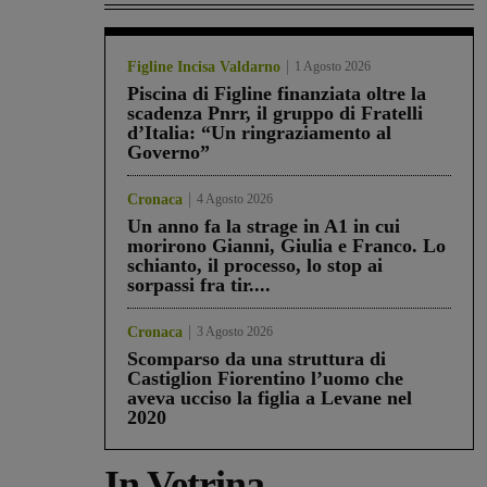
Figline Incisa Valdarno
1 Agosto 2026
Piscina di Figline finanziata oltre la
scadenza Pnrr, il gruppo di Fratelli
d’Italia: “Un ringraziamento al
Governo”
Cronaca
4 Agosto 2026
Un anno fa la strage in A1 in cui
morirono Gianni, Giulia e Franco. Lo
schianto, il processo, lo stop ai
sorpassi fra tir....
Cronaca
3 Agosto 2026
Scomparso da una struttura di
Castiglion Fiorentino l’uomo che
aveva ucciso la figlia a Levane nel
2020
In Vetrina