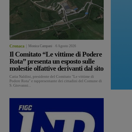
Cronaca
Monica Campani
-
6 Agosto 2026
Il Comitato “Le vittime di Podere
Rota” presenta un esposto sulle
molestie olfattive derivanti dal sito
Catia Naldini, presidente del Comitato "Le vittime di
Podere Rota" e rappresentante dei cittadini del Comune di
S. Giovanni...