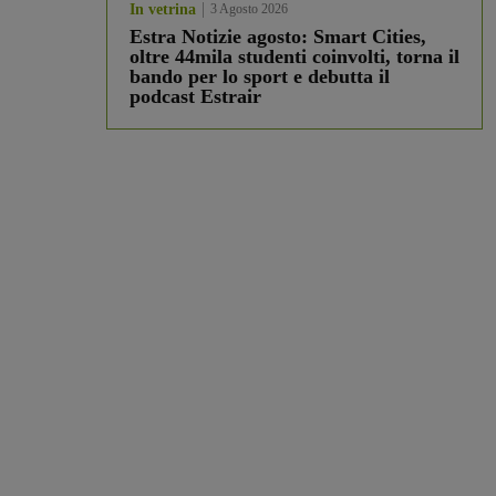
In vetrina
3 Agosto 2026
Estra Notizie agosto: Smart Cities,
oltre 44mila studenti coinvolti, torna il
bando per lo sport e debutta il
podcast Estrair