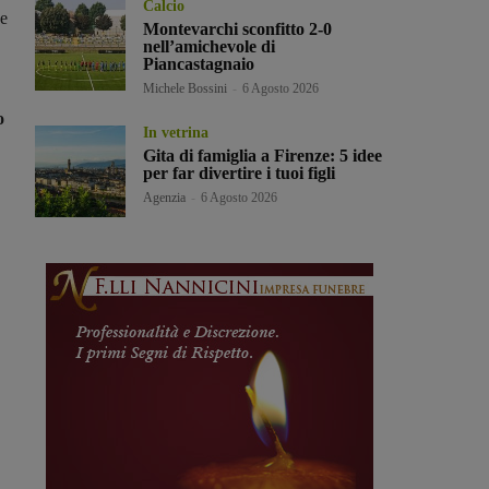
Calcio
he
Montevarchi sconfitto 2-0
nell’amichevole di
Piancastagnaio
Michele Bossini
-
6 Agosto 2026
o
In vetrina
Gita di famiglia a Firenze: 5 idee
per far divertire i tuoi figli
Agenzia
-
6 Agosto 2026