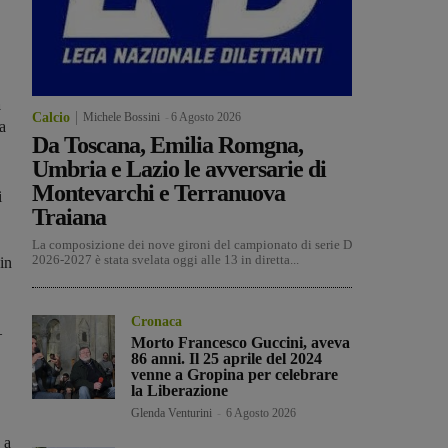
a
Calcio
Michele Bossini
-
6 Agosto 2026
a
Da Toscana, Emilia Romgna,
Umbria e Lazio le avversarie di
Montevarchi e Terranuova
i
Traiana
La composizione dei nove gironi del campionato di serie D
2026-2027 è stata svelata oggi alle 13 in diretta...
in
Cronaca
–
Morto Francesco Guccini, aveva
86 anni. Il 25 aprile del 2024
venne a Gropina per celebrare
la Liberazione
Glenda Venturini
-
6 Agosto 2026
 a