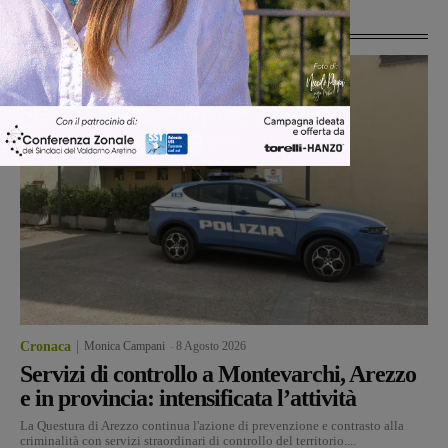
Ultime Notizie
Cronaca
Monica Campani
-
8 Agosto 2026
Servizi di controllo a Montevarchi, Arezzo
e in provincia: intensificata l’attività
La Questura di Arezzo continua l'azione di prevenzione e contrasto alla
criminalità con servizi straordinari di controllo del territorio....