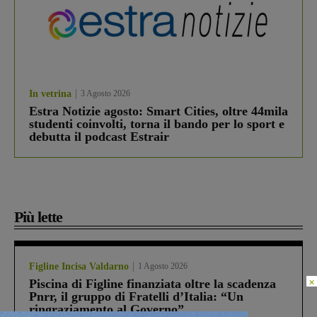
In vetrina
3 Agosto 2026
Estra Notizie agosto: Smart Cities, oltre 44mila
studenti coinvolti, torna il bando per lo sport e
debutta il podcast Estrair
Più lette
Figline Incisa Valdarno
1 Agosto 2026
×
Piscina di Figline finanziata oltre la scadenza
Pnrr, il gruppo di Fratelli d’Italia: “Un
ringraziamento al Governo”