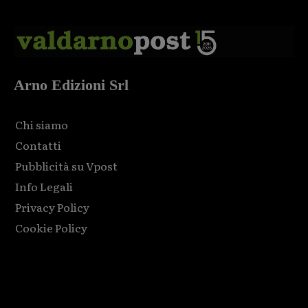
Arno Edizioni Srl
Chi siamo
Contatti
Pubblicità su Vpost
Info Legali
Privacy Policy
Cookie Policy
Html code here! Replace this with any non empty raw html
code and that's it.