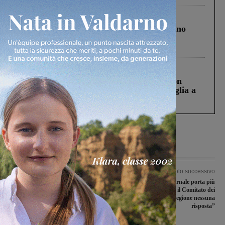
Cronaca
4 Agosto 2026
Un anno fa la strage in A1 in cui morirono
Gianni, Giulia e Franco. Lo schianto, il
processo, lo stop ai sorpassi fra tir....
Cronaca
3 Agosto 2026
Scomparso da una struttura di Castiglion
Fiorentino l’uomo che aveva ucciso la figlia a
Levane nel 2020
Articolo precedente
Articolo successivo
La Castelnuovese torna a sorridere,
Il nuovo orario invernale porta più
giornata negativa per Terranuova
AV in Direttissima, il Comitato dei
Traiana e Arno Castiglioni Laterina
Pendolari: “Dalla Regione nessuna
risposta”