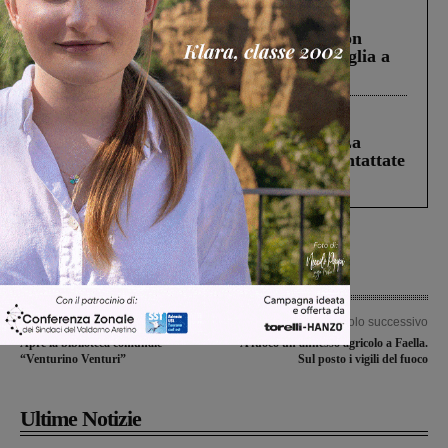
Cronaca
3 Agosto 2026
Scomparso da una struttura di Castiglion
Fiorentino l’uomo che aveva ucciso la figlia a
Levane nel 2020
Cronaca
5 Agosto 2026
Continuano le ricerche di Miah Billal. La
Prefettura: “In caso di avvistamento contattate
il 112”
Articolo precedente
Articolo successivo
Apre la biblioteca comunale
A fuoco un annesso agricolo a Faella.
“Venturino Venturi”
Sul posto i vigili del fuoco
Ultime Notizie