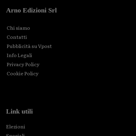
Arno Edizioni Srl
Chi siamo
Contatti
Pubblicità su Vpost
Info Legali
Privacy Policy
Cookie Policy
Html code here! Replace this with any non empty raw html
code and that's it.
Link utili
Elezioni
Speciali