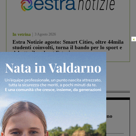
In vetrina
3 Agosto 2026
×
Estra Notizie agosto: Smart Cities, oltre 44mila
studenti coinvolti, torna il bando per lo sport e
debutta il podcast Estrair
Più lette
Cronaca
4 Agosto 2026
Un anno fa la strage in A1 in cui morirono
Gianni, Giulia e Franco. Lo schianto, il
processo, lo stop ai sorpassi fra tir....