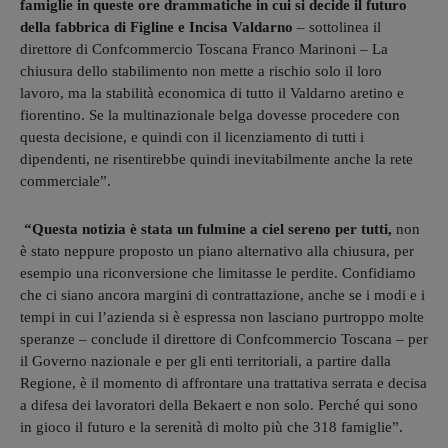
famiglie in queste ore drammatiche in cui si decide il futuro
della fabbrica di Figline e Incisa Valdarno
– sottolinea il
direttore di Confcommercio Toscana Franco Marinoni – La
chiusura dello stabilimento non mette a rischio solo il loro
lavoro, ma la stabilità economica di tutto il Valdarno aretino e
fiorentino. Se la multinazionale belga dovesse procedere con
questa decisione, e quindi con il licenziamento di tutti i
dipendenti, ne risentirebbe quindi inevitabilmente anche la rete
commerciale”.
“Questa notizia è stata un fulmine a ciel sereno per tutti,
non
è stato neppure proposto un piano alternativo alla chiusura, per
esempio una riconversione che limitasse le perdite. Confidiamo
che ci siano ancora margini di contrattazione, anche se i modi e i
tempi in cui l’azienda si è espressa non lasciano purtroppo molte
speranze – conclude il direttore di Confcommercio Toscana – per
il Governo nazionale e per gli enti territoriali, a partire dalla
Regione, è il momento di affrontare una trattativa serrata e decisa
a difesa dei lavoratori della Bekaert e non solo. Perché qui sono
in gioco il futuro e la serenità di molto più che 318 famiglie”.