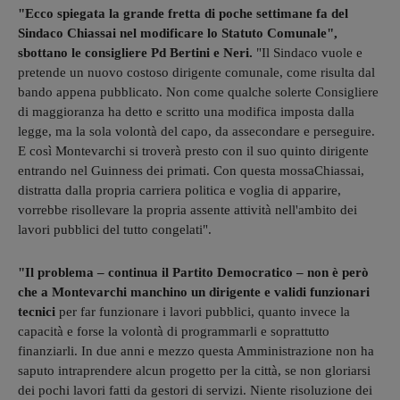
"Ecco spiegata la grande fretta di poche settimane fa del
Sindaco Chiassai nel modificare lo Statuto Comunale",
sbottano le consigliere Pd Bertini e Neri.
"Il Sindaco vuole e
pretende un nuovo costoso dirigente comunale, come risulta dal
bando appena pubblicato. Non come qualche solerte Consigliere
di maggioranza ha detto e scritto una modifica imposta dalla
legge, ma la sola volontà del capo, da assecondare e perseguire.
E così Montevarchi si troverà presto con il suo quinto dirigente
entrando nel Guinness dei primati. Con questa mossaChiassai,
distratta dalla propria carriera politica e voglia di apparire,
vorrebbe risollevare la propria assente attività nell'ambito dei
lavori pubblici del tutto congelati".
"Il problema – continua il Partito Democratico – non è però
che a Montevarchi manchino un dirigente e validi funzionari
tecnici
per far funzionare i lavori pubblici, quanto invece la
capacità e forse la volontà di programmarli e soprattutto
finanziarli. In due anni e mezzo questa Amministrazione non ha
saputo intraprendere alcun progetto per la città, se non gloriarsi
dei pochi lavori fatti da gestori di servizi. Niente risoluzione dei