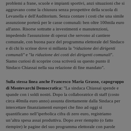
problemi a frane, scuole e impianti sportivi, anzi situazioni che si
aggravano come la chiusura senza prospettive della scuola di
Levanella e dell'Auditorium. Senza contare i costi che una simile
assunzione porterà per le casse comunali: ben oltre 100mila euro
all'anno. Risorse sottratte a investimenti e manutenzioni,
impedendo l'assunzione di operai che servono al cantiere
comunale, con buona pace del programma elettorale del Sindaco
e di chi lo scrisse dove si millanta la
"riduzione dei dirigenti
comunali"
e "
la riduzione dei costi dei dirigenti comunali
".
Siamo curiosi di scoprire cosa scriverà su questo punto il
Sindaco Chiassai nella sua relazione di fine mandato".
Sulla stessa linea anche Francesco Maria Grasso, capogruppo
di Montevarchi Democratica:
"La sindaca Chiassai spende e
spande con i soldi nostri. Dopo la collaboratrice di staff (costo
circa 40mila euro anno) assunta direttamente dalla Sindaca per
intercettare finanziamenti europei che fino ad oggi si
quantificano nell’iperbolica cifra di zero euro, registriamo
un’altra spesa assai produttiva. Dopo aver riempito (o fatto
riempire) le pagine del suo programma elettorale con parole