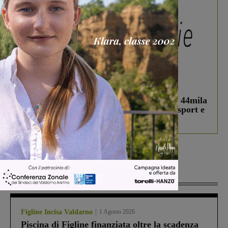
In vetrina
3 Agosto 2026
Estra Notizie agosto: Smart Cities, oltre 44mila
studenti coinvolti, torna il bando per lo sport e
debutta il podcast Estrair
Più lette
Figline Incisa Valdarno
1 Agosto 2026
Piscina di Figline finanziata oltre la scadenza