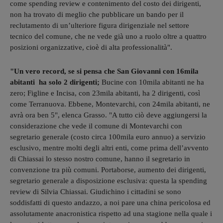
come spending review e contenimento del costo dei dirigenti,
non ha trovato di meglio che pubblicare un bando per il
reclutamento di un’ulteriore figura dirigenziale nel settore
tecnico del comune, che ne vede già uno a ruolo oltre a quattro
posizioni organizzative, cioè di alta professionalità".
"Un vero record, se si pensa che San Giovanni con 16mila
abitanti ha solo 2 dirigenti;
Bucine con 10mila abitanti ne ha
zero; Figline e Incisa, con 23mila abitanti, ha 2 dirigenti, così
come Terranuova. Ebbene, Montevarchi, con 24mila abitanti, ne
avrà ora ben 5", elenca Grasso. "A tutto ciò deve aggiungersi la
considerazione che vede il comune di Montevarchi con
segretario generale (costo circa 100mila euro annuo) a servizio
esclusivo, mentre molti degli altri enti, come prima dell’avvento
di Chiassai lo stesso nostro comune, hanno il segretario in
convenzione tra più comuni. Portaborse, aumento dei dirigenti,
segretario generale a disposizione esclusiva: questa la spending
review di Silvia Chiassai. Giudichino i cittadini se sono
soddisfatti di questo andazzo, a noi pare una china pericolosa ed
assolutamente anacronistica rispetto ad una stagione nella quale i