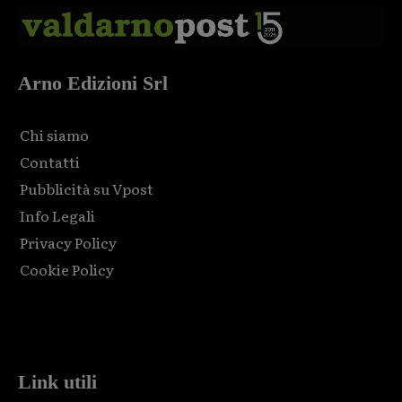
Arno Edizioni Srl
Chi siamo
Contatti
Pubblicità su Vpost
Info Legali
Privacy Policy
Cookie Policy
Html code here! Replace this with any non empty raw html
code and that's it.
Link utili