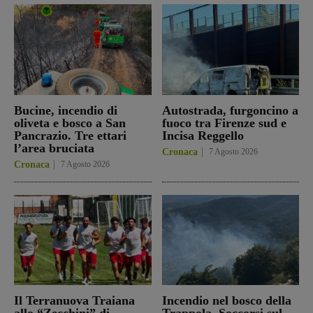
Bucine, incendio di
Autostrada, furgoncino a
oliveta e bosco a San
fuoco tra Firenze sud e
Pancrazio. Tre ettari
Incisa Reggello
l’area bruciata
Cronaca
7 Agosto 2026
Cronaca
7 Agosto 2026
Il Terranuova Traiana
Incendio nel bosco della