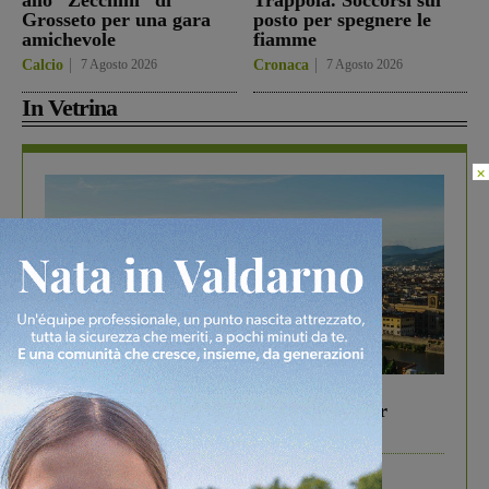
allo “Zecchini” di
Trappola. Soccorsi sul
Grosseto per una gara
posto per spegnere le
amichevole
fiamme
Calcio
7 Agosto 2026
Cronaca
7 Agosto 2026
In Vetrina
×
In vetrina
6 Agosto 2026
Gita di famiglia a Firenze: 5 idee per far
divertire i tuoi figli