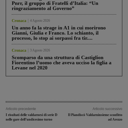
Pnrr, il gruppo di Fratelli d’Italia: “Un
ringraziamento al Governo”
Cronaca
4 Agosto 2026
Un anno fa la strage in A1 in cui morirono
Gianni, Giulia e Franco. Lo schianto, il
processo, lo stop ai sorpassi fra tir....
Cronaca
3 Agosto 2026
Scomparso da una struttura di Castiglion
Fiorentino l’uomo che aveva ucciso la figlia a
Levane nel 2020
Articolo precedente
Articolo successivo
I risultati delle valdarnesi di serie D
Il Piandiscò Valdarninsieme sconfitto
nelle gare dell’undicesimo turno
ad Arezzo