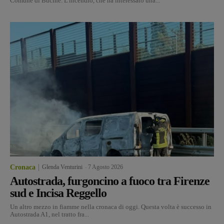
Comune di Bucine. L'incendio, che ha interessato una...
Cronaca
Glenda Venturini
-
7 Agosto 2026
Autostrada, furgoncino a fuoco tra Firenze
sud e Incisa Reggello
Un altro mezzo in fiamme nella cronaca di oggi. Questa volta è successo in
Autostrada A1, nel tratto fra...