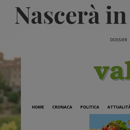
DOSSIER
HOME
CRONACA
POLITICA
ATTUALIT