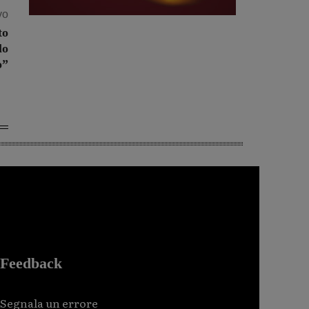
vo
to
lo
o”
Feedback
Segnala un errore