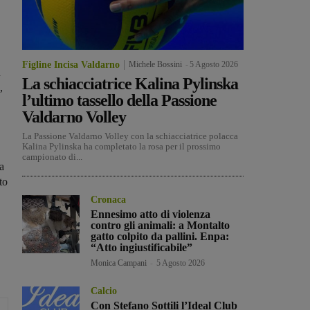
Figline Incisa Valdarno
Michele Bossini
-
5 Agosto 2026
a
La schiacciatrice Kalina Pylinska
,
l’ultimo tassello della Passione
Valdarno Volley
La Passione Valdarno Volley con la schiacciatrice polacca
Kalina Pylinska ha completato la rosa per il prossimo
campionato di...
sa
to
Cronaca
Ennesimo atto di violenza
contro gli animali: a Montalto
gatto colpito da pallini. Enpa:
“Atto ingiustificabile”
Monica Campani
-
5 Agosto 2026
Calcio
Con Stefano Sottili l’Ideal Club