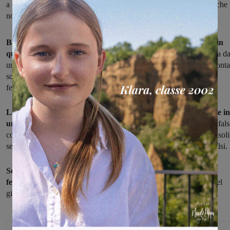
a comprare un biglietto alla stazione ferroviaria. Dove segnalano che
non è il primo caso
Banconote dal valore di 20 euro false: starebbero circolando in
questi giorni a Montevarchi,
stando ad una segnalazione arrivata d
una lettrice di Valdarnopost. A lei è capitato di accorgersene, racconta
solo quando ha provato ad acquistare un biglietto alla stazione
ferroviaria.
La banconota faceva parte di un resto ricevuto probabilmente in
un bar.
L'addetto allo sportello alla stazione ha verificato che era fal
con l'apposito apparecchio: niente banda magnetica e un colore insoli
se illuminato dall'apposita lampada. Nessun dubbio che fossero falsi.
Sono stati proprio gli addetti allo sportello della stazione
ferroviaria
a spiegare alla donna che si trattava del quarto caso nel
giro di un paio di giorni.