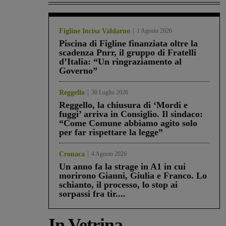
Figline Incisa Valdarno
1 Agosto 2026
Piscina di Figline finanziata oltre la
scadenza Pnrr, il gruppo di Fratelli
d’Italia: “Un ringraziamento al
Governo”
Reggello
30 Luglio 2026
Reggello, la chiusura di ‘Mordi e
fuggi’ arriva in Consiglio. Il sindaco:
“Come Comune abbiamo agito solo
per far rispettare la legge”
Cronaca
4 Agosto 2026
Un anno fa la strage in A1 in cui
morirono Gianni, Giulia e Franco. Lo
schianto, il processo, lo stop ai
sorpassi fra tir....
In Vetrina