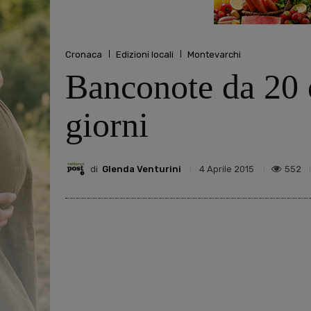
Cronaca
Edizioni locali
Montevarchi
Banconote da 20 eu
giorni
di
Glenda Venturini
552
4 Aprile 2015