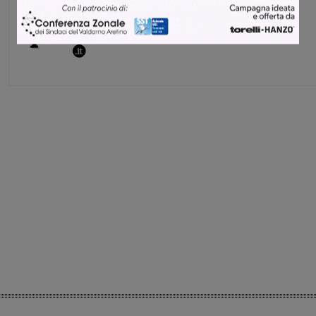
Glenda Venturini
Capo redattore
Share