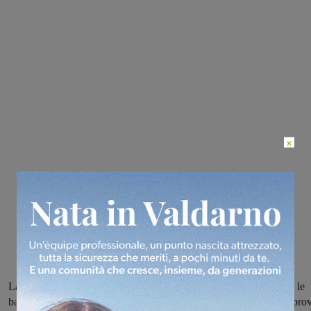
×
La segnalazione di una lettrice a Valdarnopost: riceve il resto e tra le
banconote ce n’è anche una falsa, ma se ne accorge solo quando pro