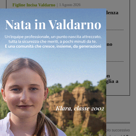
Figline Incisa Valdarno
1 Agosto 2026
Piscina di Figline finanziata oltre la scadenza
Pnrr, il gruppo di Fratelli d’Italia: “Un
ringraziamento al Governo”
Cronaca
4 Agosto 2026
Un anno fa la strage in A1 in cui morirono
Gianni, Giulia e Franco. Lo schianto, il
processo, lo stop ai sorpassi fra tir....
Cronaca
3 Agosto 2026
Scomparso da una struttura di Castiglion
Fiorentino l’uomo che aveva ucciso la figlia a
Levane nel 2020
Articolo precedente
Articolo successivo