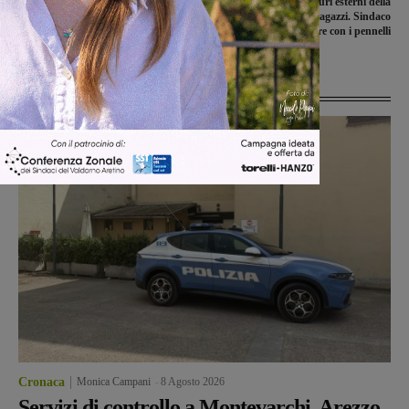
Matassino si trasforma nella Città
Tutti a ripulire i muri esterni della
dello Sport. Al via due giorni di
scuola imbrattati dai ragazzi. Sindaco
iniziative e divertimento
e assessore con i pennelli
Ultime Notizie
Cronaca
Monica Campani
-
8 Agosto 2026
Servizi di controllo a Montevarchi, Arezzo