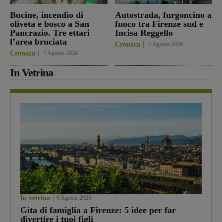
Bucine, incendio di
Autostrada, furgoncino a
oliveta e bosco a San
fuoco tra Firenze sud e
Pancrazio. Tre ettari
Incisa Reggello
l’area bruciata
Cronaca
7 Agosto 2026
Cronaca
7 Agosto 2026
In Vetrina
In vetrina
6 Agosto 2026
Gita di famiglia a Firenze: 5 idee per far
divertire i tuoi figli