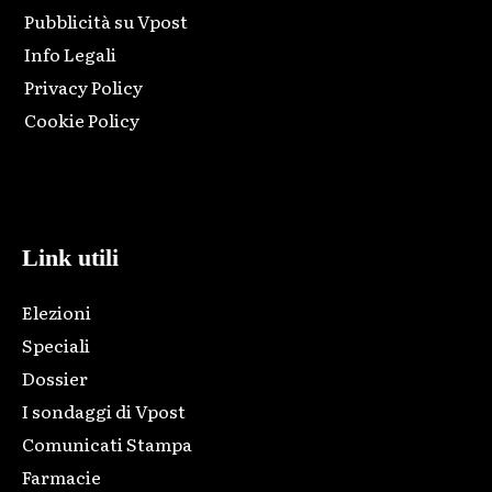
Pubblicità su Vpost
Info Legali
Privacy Policy
Cookie Policy
Html code here! Replace this with any non empty raw html
code and that's it.
Link utili
Elezioni
Speciali
Dossier
I sondaggi di Vpost
Comunicati Stampa
Farmacie