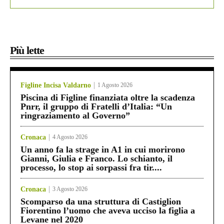
Più lette
Figline Incisa Valdarno
1 Agosto 2026
Piscina di Figline finanziata oltre la scadenza
Pnrr, il gruppo di Fratelli d’Italia: “Un
ringraziamento al Governo”
Cronaca
4 Agosto 2026
Un anno fa la strage in A1 in cui morirono
Gianni, Giulia e Franco. Lo schianto, il
processo, lo stop ai sorpassi fra tir....
Cronaca
3 Agosto 2026
Scomparso da una struttura di Castiglion
Fiorentino l’uomo che aveva ucciso la figlia a
Levane nel 2020