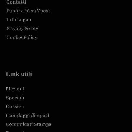
Contatti
Pubblicità su Vpost
Info Legali
Privacy Policy
Cookie Policy
Html code here! Replace this with any non empty raw html
code and that's it.
Link utili
Elezioni
Speciali
Dossier
I sondaggi di Vpost
Comunicati Stampa