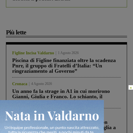
Più lette
Figline Incisa Valdarno
1 Agosto 2026
Piscina di Figline finanziata oltre la scadenza
Pnrr, il gruppo di Fratelli d’Italia: “Un
ringraziamento al Governo”
Cronaca
4 Agosto 2026
×
Un anno fa la strage in A1 in cui morirono
Gianni, Giulia e Franco. Lo schianto, il
processo, lo stop ai sorpassi fra tir....
Cronaca
3 Agosto 2026
Scomparso da una struttura di Castiglion
Fiorentino l’uomo che aveva ucciso la figlia a
Levane nel 2020