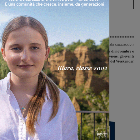
Articolo precedente
Articolo successivo
Il Gaib nelle zone colpite dal sisma per
Fine settimana di novembre e
aiutare le popolazioni
ricorrenza dell’alluvione: gli eventi
dell’Agenda del Weekender
Ultime Notizie