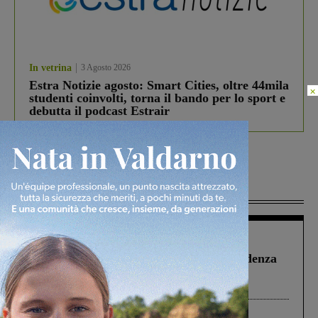
In vetrina
3 Agosto 2026
Estra Notizie agosto: Smart Cities, oltre 44mila
×
studenti coinvolti, torna il bando per lo sport e
debutta il podcast Estrair
Più lette
Figline Incisa Valdarno
1 Agosto 2026
Piscina di Figline finanziata oltre la scadenza
Pnrr, il gruppo di Fratelli d’Italia: “Un
ringraziamento al Governo”
Cronaca
3 Agosto 2026