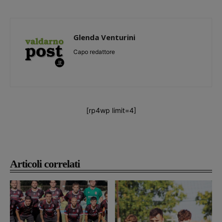
Glenda Venturini
Capo redattore
[rp4wp limit=4]
Articoli correlati