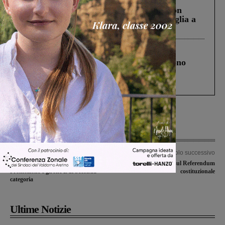
Scomparso da una struttura di Castiglion
Fiorentino l’uomo che aveva ucciso la figlia a
Levane nel 2020
Cronaca
4 Agosto 2026
Un anno fa la strage in A1 in cui morirono
Gianni, Giulia e Franco. Lo schianto, il
processo, lo stop ai sorpassi fra tir....
Articolo precedente
Articolo successivo
Valdarnesi a segno nei recuperi di
Incontro sul Referendum
Promozione e girone L di Seconda
costituzionale
categoria
Ultime Notizie