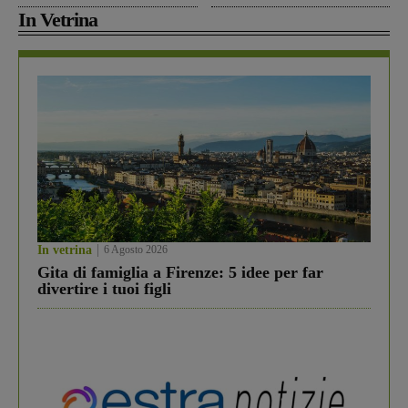
In Vetrina
In vetrina
6 Agosto 2026
Gita di famiglia a Firenze: 5 idee per far
divertire i tuoi figli