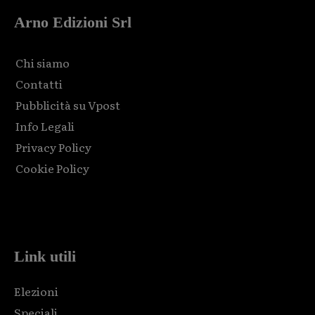
Arno Edizioni Srl
Chi siamo
Contatti
Pubblicità su Vpost
Info Legali
Privacy Policy
Cookie Policy
Html code here! Replace this with any non empty raw html
code and that's it.
Link utili
Elezioni
Speciali