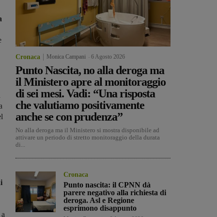
a
e
Cronaca
Monica Campani
-
6 Agosto 2026
Punto Nascita, no alla deroga ma
il Ministero apre al monitoraggio
di sei mesi. Vadi: “Una risposta
n
che valutiamo positivamente
a
anche se con prudenza”
el
No alla deroga ma il Ministero si mostra disponibile ad
attivare un periodo di stretto monitoraggio della durata
di...
Cronaca
i
Punto nascita: il CPNN dà
parere negativo alla richiesta di
deroga. Asl e Regione
esprimono disappunto
 a