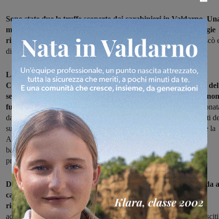
Sono state due le truffe scoperte dai carabinieri in Valdarno. Un
messa a segno nel settore bancario, l'altra in quello delle energie
rinnovabili
. Sono intervenuti i carabinieri di Castelfranco Piandiscò 
di Levane. I responsabili sono stati individuati e denunciati.
La prima truffa è scattata quando un 55enne del comune di
Castelfranco Piandiscò si è accorto che la App per la gestione del
servizio di home-banking, installata sul proprio smartphone, no
funzionava più
. Dopo pochi minuti l'uomo ha ricevuto una telefonat
da una persona che si è spacciata per l'operatore del servizio clienti d
suo istituto di credito e che con la scusa di servirsene per riattivare la
App è riuscito a farsi dare le credenziali per il servizio home-
banking. Nelle ore successive dal conto del valdarnese sono stati
prelevati 7.000 euro tramite prelievi e bonifici.
Dopo essersi conto del raggiro l'uomo ha denunciato la vicenda a
carabinieri di
Castelfranco Piandiscò che sono riusciti a
ricostruire il circuito della truffa
. Dopo una serie di accurati
accertamenti elettronici e bancari, infatti, gli investigatori sono riusciti