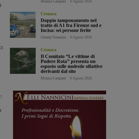
Monica Campani
-
6 Agosto 2026
i
Cronaca
Doppio tamponamento nel
tratto di A1 fra Firenze sud e
Incisa: sei persone ferite
Glenda Venturini
-
6 Agosto 2026
ci
Cronaca
Il Comitato “Le vittime di
Podere Rota” presenta un
esposto sulle molestie olfattive
derivanti dal sito
Monica Campani
-
6 Agosto 2026
y
:
a