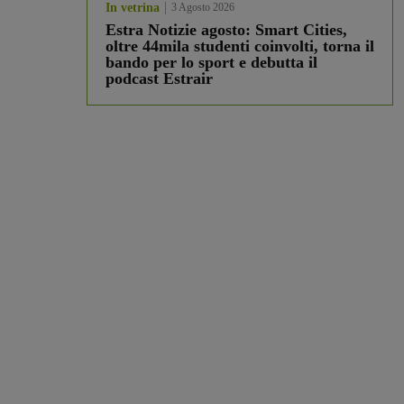
In vetrina
3 Agosto 2026
Estra Notizie agosto: Smart Cities,
oltre 44mila studenti coinvolti, torna il
bando per lo sport e debutta il
podcast Estrair