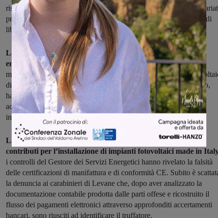
risalire all’identità del truffatore, un pregiudicato campano con svariat
precedenti specifici per truffa. L’uomo è stato denunciato in stato di
libertà alla Procura della Repubblica di Arezzo.
La seconda truffa, invece, è stata commessa nel settore delle
energie rinnovabili
. Un imprenditore a capo di un’azienda del
milanese ha immesso in commercio delle partite di pannelli fotovoltai
di produzione cinese, spacciandoli per made in Italy. Così facendo,
ha ingannato un imprenditore valdarnese dell’energia, che ha
acquistato la fornitura per 20mila euro ed ha compiuto delle
installazioni in favore di ignari clienti, a loro volta quindi truffati.
La truffa è emersa quando proprio i privati hanno richiesto i
contributi per l’installazione di impianti fotovoltaici made in Ital
i controlli del Gestore dei Servizi Energetici hanno rivelato la falsità
delle certificazioni di manifattura e di conformità CE. Subito è scattat
la denuncia ai carabinieri di Levane che, dopo aver analizzato la
documentazione contabile prodotta dalle parti offese e ricostruito il
flusso dei pagamenti elettronici attraverso approfonditi accertamenti
bancari, sono riusciti ad identificare il truffatore.