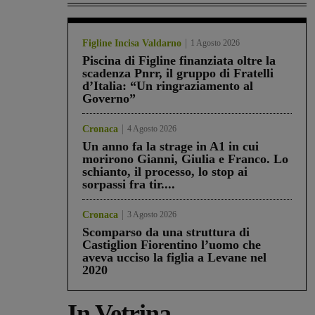
Figline Incisa Valdarno
1 Agosto 2026
Piscina di Figline finanziata oltre la
scadenza Pnrr, il gruppo di Fratelli
d’Italia: “Un ringraziamento al
Governo”
Cronaca
4 Agosto 2026
Un anno fa la strage in A1 in cui
morirono Gianni, Giulia e Franco. Lo
schianto, il processo, lo stop ai
sorpassi fra tir....
Cronaca
3 Agosto 2026
Scomparso da una struttura di
Castiglion Fiorentino l’uomo che
aveva ucciso la figlia a Levane nel
2020
In Vetrina