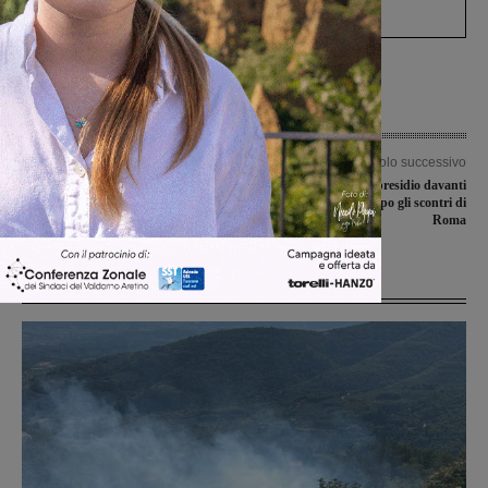
Levane nel 2020
Articolo precedente
Articolo successivo
Un patto con l’Università di Firenze
Anche il Valdarno in presidio davanti
per migliorare la gestione del verde
alle sedi della CGIL dopo gli scontri di
pubblico
Roma
Ultime Notizie