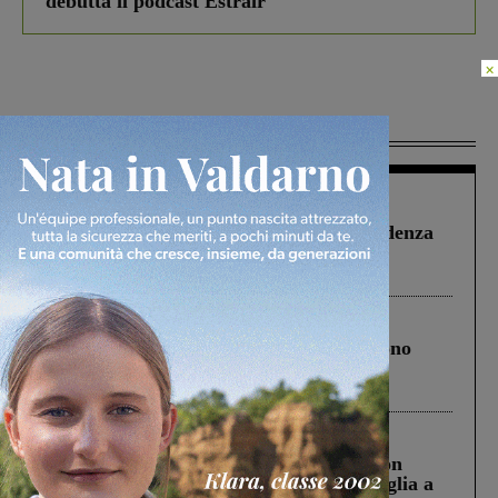
debutta il podcast Estrair
×
Più lette
Figline Incisa Valdarno
1 Agosto 2026
Piscina di Figline finanziata oltre la scadenza
Pnrr, il gruppo di Fratelli d’Italia: “Un
ringraziamento al Governo”
Cronaca
4 Agosto 2026
Un anno fa la strage in A1 in cui morirono
Gianni, Giulia e Franco. Lo schianto, il
processo, lo stop ai sorpassi fra tir....
Cronaca
3 Agosto 2026
Scomparso da una struttura di Castiglion
Fiorentino l’uomo che aveva ucciso la figlia a