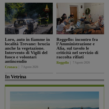
Loro, auto in fiamme in
Reggello: incontro fra
località Trevane: brucia
l’Amministrazione e
anche la vegetazione.
Alia, sul tavolo le
Intervento di Vigili del
criticità nel servizio di
fuoco e volontari
raccolta rifiuti
antincendio
Reggello
7 Agosto 2026
Cronaca
7 Agosto 2026
In Vetrina