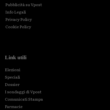
Pubblicità su Vpost
Info Legali
Privacy Policy
Cookie Policy
Html code here! Replace this with any non empty raw html
code and that's it.
Link utili
Elezioni
Speciali
Dossier
I sondaggi di Vpost
Comunicati Stampa
Farmacie