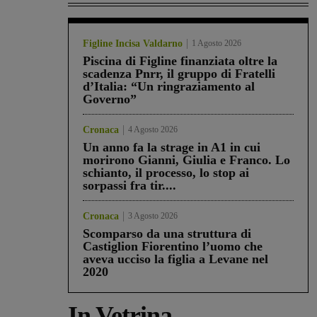
Figline Incisa Valdarno
1 Agosto 2026
Piscina di Figline finanziata oltre la
scadenza Pnrr, il gruppo di Fratelli
d’Italia: “Un ringraziamento al
Governo”
Cronaca
4 Agosto 2026
Un anno fa la strage in A1 in cui
morirono Gianni, Giulia e Franco. Lo
schianto, il processo, lo stop ai
sorpassi fra tir....
Cronaca
3 Agosto 2026
Scomparso da una struttura di
Castiglion Fiorentino l’uomo che
aveva ucciso la figlia a Levane nel
2020
In Vetrina