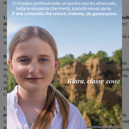
mese ciascuno
I genitori che hanno i figli nelle liste di attesa 2015/2016 degli asili
nido comunali di Figline e Incisa
possono presentare richiesta per i
buoni per i servizi educativi alla prima infanzia accreditati e
convenzionati con le Amministrazioni comunali: il bando permetterà 
ottenere buoni servizio del valore massimo di 400 euro al mese.
Domande aperte
dal 15 luglio al 5 settembre.
Tra i requisiti di
ammissione c’è la frequenza del bambino o della bambina presso un
servizio educativo per la prima infanzia accreditato; il richiedente non
dovrà risultare beneficiario di altri rimborsi, sovvenzioni economiche
azioni di supporto dirette o indirette erogate allo stesso titolo, di
importo tale da superare la spesa complessivamente sostenuta per
l’a.e.2015/2016.
La richiesta di erogazione del buono servizio deve essere
presentata ad un solo Comune attraverso l’apposito modulo
, da
consegnare insieme all’autocertificazione a cura della struttura privata
accreditata e scaricabili entrambi
sul sito del Comune
oppure