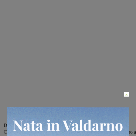
×
Dal 15 luglio al 5 settembre si possono presentare le domande al
Comune per ottenere i buoni servizio: importo massimo di 400 euro a