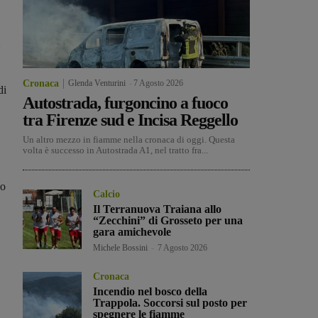
Cronaca
Glenda Venturini
-
7 Agosto 2026
di
Autostrada, furgoncino a fuoco
tra Firenze sud e Incisa Reggello
Un altro mezzo in fiamme nella cronaca di oggi. Questa
volta è successo in Autostrada A1, nel tratto fra...
 o
Calcio
Il Terranuova Traiana allo
“Zecchini” di Grosseto per una
gara amichevole
Michele Bossini
-
7 Agosto 2026
Cronaca
Incendio nel bosco della
Trappola. Soccorsi sul posto per
spegnere le fiamme