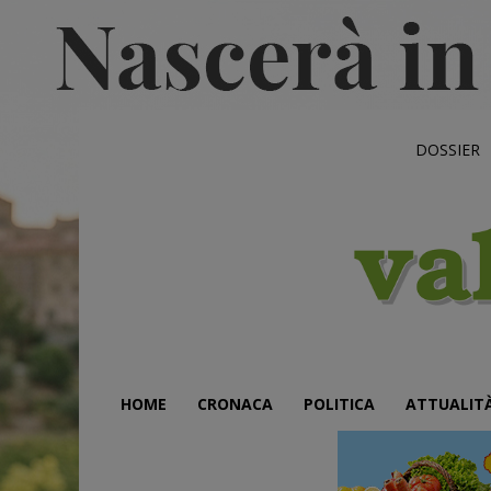
DOSSIER
HOME
CRONACA
POLITICA
ATTUALIT