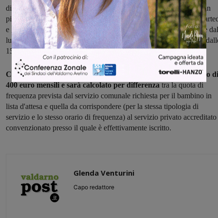
disponibili presso gli Uffici Protocollo dei due municipi: a Incisa in
piazza del Municipio dal lunedì al venerdì dalle 8,30 alle 13, il marte
e giovedì anche dalle 15 alle 17; a Figline in piazza IV Novembre da
lunedì al venerdì dalle 8,30 alle 13,15, il martedì e giovedì anche dall
15 alle 17,30.
Ciascun buono servizio non potrà superare l'importo massimo d
400 euro mensili e sarà calcolato per differenza
tra la quota di
frequenza prevista dal servizio comunale richiesta per il bambino in
lista d'attesa e quella da corrispondere (per la stessa tipologia di
servizio e lo stesso orario di frequenza) al servizio privato accreditato
convenzionato presso il quale è effettivamente iscritto.
Glenda Venturini
Capo redattore