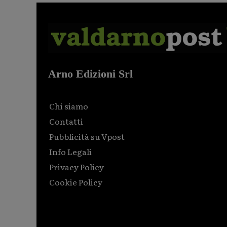
Arno Edizioni Srl
Chi siamo
Contatti
Pubblicità su Vpost
Info Legali
Privacy Policy
Cookie Policy
Html code here! Replace this with any non empty raw
html code and that's it.