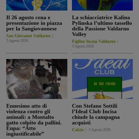
Il 26 agosto cena e
La schiacciatrice Kalina
presentazione in piazza
Pylinska l’ultimo tassello
per la Sangiovannese
della Passione Valdarno
Volley
San Giovanni Valdarno
5 Agosto 2026
Figline Incisa Valdarno
5 Agosto 2026
Ennesimo atto di
Con Stefano Sottili
violenza contro gli
l’Ideal Club Incisa
animali: a Montalto
chiude la campagna
gatto colpito da pallini.
acquisti
Enpa: “Atto
Calcio
5 Agosto 2026
ingiustificabile”