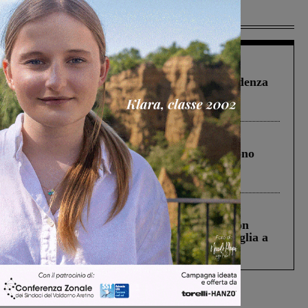
Più lette
Figline Incisa Valdarno
1 Agosto 2026
Piscina di Figline finanziata oltre la scadenza
Pnrr, il gruppo di Fratelli d’Italia: “Un
ringraziamento al Governo”
Cronaca
4 Agosto 2026
Un anno fa la strage in A1 in cui morirono
Gianni, Giulia e Franco. Lo schianto, il
processo, lo stop ai sorpassi fra tir....
Cronaca
3 Agosto 2026
Scomparso da una struttura di Castiglion
Fiorentino l’uomo che aveva ucciso la figlia a
Levane nel 2020