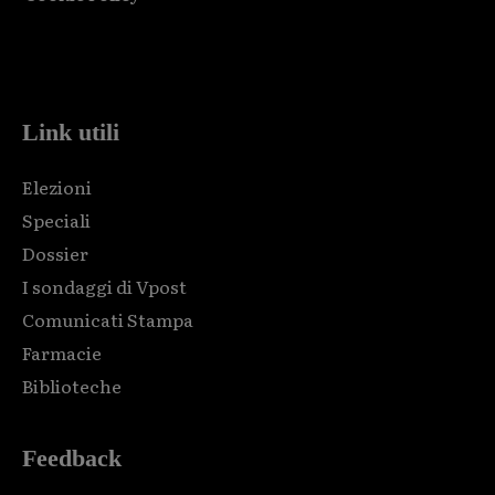
Html code here! Replace this with any non empty raw html
code and that's it.
Link utili
Elezioni
Speciali
Dossier
I sondaggi di Vpost
Comunicati Stampa
Farmacie
Biblioteche
Feedback