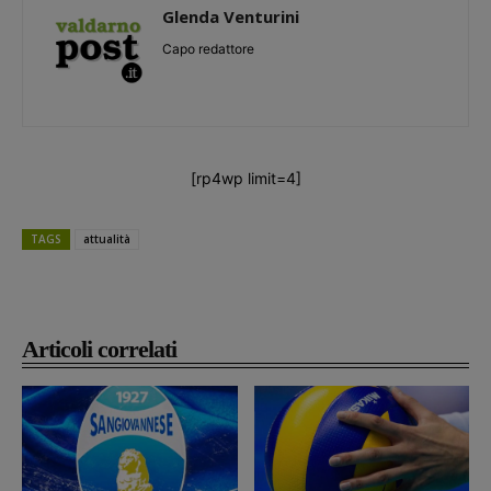
Glenda Venturini
Capo redattore
[rp4wp limit=4]
TAGS
attualità
Articoli correlati