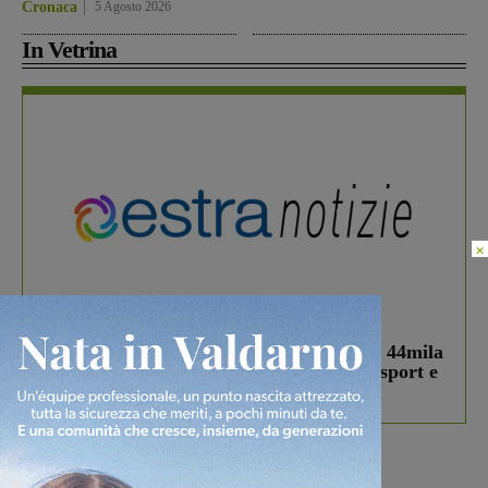
Cronaca
5 Agosto 2026
In Vetrina
×
In vetrina
3 Agosto 2026
Estra Notizie agosto: Smart Cities, oltre 44mila
studenti coinvolti, torna il bando per lo sport e
debutta il podcast Estrair