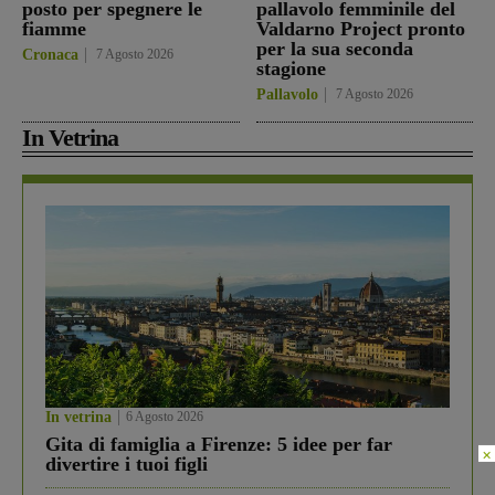
posto per spegnere le
pallavolo femminile del
fiamme
Valdarno Project pronto
per la sua seconda
Cronaca
7 Agosto 2026
stagione
Pallavolo
7 Agosto 2026
In Vetrina
In vetrina
6 Agosto 2026
Gita di famiglia a Firenze: 5 idee per far
×
divertire i tuoi figli