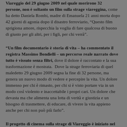
Viareggio del 29 giugno 2009 nel quale morirono 32
persone, non è soltanto un film sulla strage viareggina,
come
ha detto Daniela Rombi, madre di Emanuela 21 anni morta dopo
42 giorni di agonia dopo il disastro ferroviario, “Questo film
sprigiona amore, rispecchia la voglia di fare qualcosa di buono
di giusto per gli altri, per i figli, per chi verrà”.
“Un film documentario è storia di vita – ha commentato il
registra Massimo Bondielli – un percorso reale narrato dove
tutto è vissuto senza filtri,
dove il dolore è raccontato e la sua
trasformazione è mostrata. Dove la strage ferroviaria di quel
maledetto 29 giugno 2009 segna la fine di 32 persone, ma
genera un nuovo modo di vedere e percepire la vita. Un dolore
immenso per chi è rimasto, per chi si è visto portare via in un
modo così violento e inaccettabile i propri cari. Un dolore che
devasta ma che alimenta una lotta di verità e giustizia e un
bisogno di trasmettere, di educare, di vivere la vita appieno
anche per chi non può più farlo”.
Il progetto di cinema sulla strage di Viareggio è iniziato nel