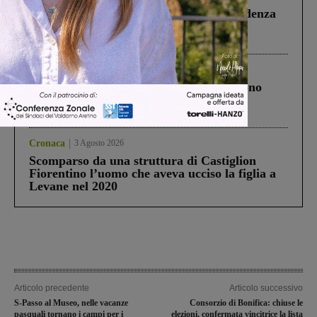
Piscina di Figline finanziata oltre la scadenza
Pnrr, il gruppo di Fratelli d’Italia: “Un
ringraziamento al Governo”
Cronaca
4 Agosto 2026
Un anno fa la strage in A1 in cui morirono
Gianni, Giulia e Franco. Lo schianto, il
processo, lo stop ai sorpassi fra tir....
Cronaca
3 Agosto 2026
Scomparso da una struttura di Castiglion
Fiorentino l’uomo che aveva ucciso la figlia a
Levane nel 2020
Articolo precedente
Articolo successivo
S-Passo al Museo, nelle vacanze
Consorzio di Bonifica: chiuse le
pasquali tornano i campi per i
elezioni, confermata vincitrice la lista