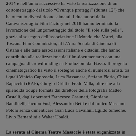
2014
e nell’anno successivo ha visto la realizzazione di un
cortometraggio dal titolo “Ovunque proteggi” (durata 12’) che
ha ottenuto diversi riconoscimenti. I due autori della
Caravanserraglio Film Factory nel 2018 hanno terminato la
lavorazione del lungometraggio dal titolo “Il sole sulla pelle”,
grazie al sostegno dell’associazione Il Mondo che Vorrei, alla
Toscana Film Commission, al L’Aura Scuola di Cinema di
Ostana e alle tante associazioni italiane e cittadini che hanno
contribuito alla realizzazione del film-documentario con una
campagna di crowdfunding su Produzioni dal Basso. Il progetto
cinematografico ha visto il sostegno anche di numerosi artisti, tra
i quali Vinicio Capossela, Luca Bassanese, Stefano Florio, Chiara
Rapaccini (RAP), Giorgio Diritti e Fredo Valla, oltre che alla
splendida troupe formata dal direttore della fotografia Matteo
Castelli, dagli operatori Francesco Casunati, Giordano
Bandinelli, Jacopo Fusi, Alessandro Betti e dal fonico Massimo
Poloni senza dimenticare Gian Luca Cavallini, Egildo Simeone,
Livio Bernardini e Walter Ubaldi.
La serata al Cinema Teatro Masaccio è stata organizzata
in