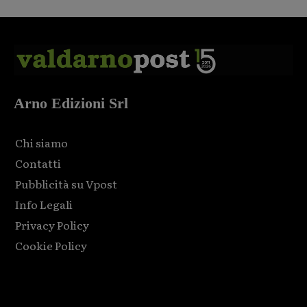
Arno Edizioni Srl
Chi siamo
Contatti
Pubblicità su Vpost
Info Legali
Privacy Policy
Cookie Policy
Html code here! Replace this with any non empty raw html
code and that's it.