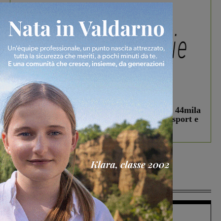
In vetrina
3 Agosto 2026
Estra Notizie agosto: Smart Cities, oltre 44mila
studenti coinvolti, torna il bando per lo sport e
debutta il podcast Estrair
Più lette
Figline Incisa Valdarno
1 Agosto 2026