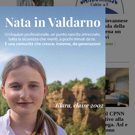
Sospese le ricerche sul
La Futsal Sangiovannese
campo di Miah Billal, il
ha scelto la strada della
Prefetto di Arezzo:
continuità, appena un
“L’attenzione delle
paio i volti nuovi
istituzioni su questa
San Giovanni Valdarno
vicenda resta alta”
6 Agosto 2026
Cronaca
6 Agosto 2026
Punto Nascita, no alla
Punto nascita: il CPNN
deroga ma il Ministero
dà parere negativo alla
apre al monitoraggio di
richiesta di deroga. Asl e
sei mesi. Vadi: “Una
Regione esprimono