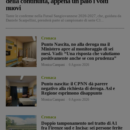
della continuità, appena un paio i volti
nuovi
Tante le conferme nella Futsal Sangiovannese 2026-2027, che, guidata da
Daniele Scarpellini, prenderà parte al campionato di serie C1...
Cronaca
Punto Nascita, no alla deroga ma il
Ministero apre al monitoraggio di sei
mesi. Vadi: “Una risposta che valutiamo
positivamente anche se con prudenza”
Monica Campani
-
6 Agosto 2026
Cronaca
Punto nascita: il CPNN dà parere
negativo alla richiesta di deroga. Asl e
Regione esprimono disappunto
Monica Campani
-
6 Agosto 2026
Cronaca
Doppio tamponamento nel tratto di A1
fra Firenze sud e Incisa: sei persone ferite