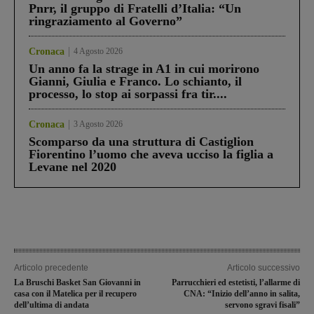
Pnrr, il gruppo di Fratelli d’Italia: “Un
ringraziamento al Governo”
Cronaca
4 Agosto 2026
Un anno fa la strage in A1 in cui morirono
Gianni, Giulia e Franco. Lo schianto, il
processo, lo stop ai sorpassi fra tir....
Cronaca
3 Agosto 2026
Scomparso da una struttura di Castiglion
Fiorentino l’uomo che aveva ucciso la figlia a
Levane nel 2020
Articolo precedente
Articolo successivo
La Bruschi Basket San Giovanni in
Parrucchieri ed estetisti, l’allarme di
casa con il Matelica per il recupero
CNA: “Inizio dell’anno in salita,
dell’ultima di andata
servono sgravi fisali”