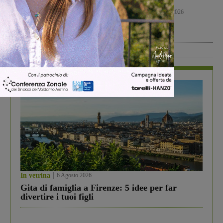
risposta che valutiamo
disappunto
positivamente anche se
Cronaca
6 Agosto 2026
con prudenza”
Cronaca
6 Agosto 2026
In Vetrina
In vetrina
6 Agosto 2026
Gita di famiglia a Firenze: 5 idee per far
divertire i tuoi figli