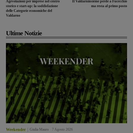
Agevolazioni per imprese nel centro
Il Valdarninsieme perde a Fucecchio
storico e start-up: la soddisfazione
ma resta al primo posto
delle Categorie economiche del
Valdarno
Ultime Notizie
Weekender
Giulia Mauro
-
7 Agosto 2026