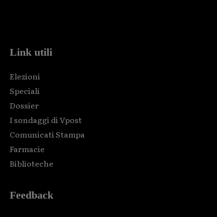
Html code here! Replace this with any non empty raw html
code and that's it.
Link utili
Elezioni
Speciali
Dossier
I sondaggi di Vpost
Comunicati Stampa
Farmacie
Biblioteche
Feedback