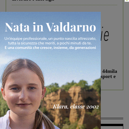
In vetrina
3 Agosto 2026
Estra Notizie agosto: Smart Cities, oltre 44mila
studenti coinvolti, torna il bando per lo sport e
debutta il podcast Estrair
Più lette