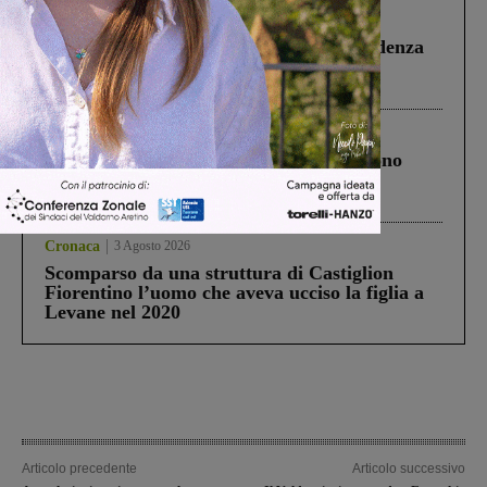
Figline Incisa Valdarno
1 Agosto 2026
Piscina di Figline finanziata oltre la scadenza
Pnrr, il gruppo di Fratelli d’Italia: “Un
ringraziamento al Governo”
Cronaca
4 Agosto 2026
Un anno fa la strage in A1 in cui morirono
Gianni, Giulia e Franco. Lo schianto, il
processo, lo stop ai sorpassi fra tir....
Cronaca
3 Agosto 2026
Scomparso da una struttura di Castiglion
Fiorentino l’uomo che aveva ucciso la figlia a
Levane nel 2020
Articolo precedente
Articolo successivo