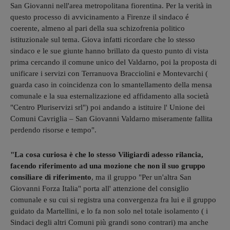
San Giovanni nell'area metropolitana fiorentina. Per la verità in
questo processo di avvicinamento a Firenze il sindaco é
coerente, almeno al pari della sua schizofrenia politico
istituzionale sul tema. Giova infatti ricordare che lo stesso
sindaco e le sue giunte hanno brillato da questo punto di vista
prima cercando il comune unico del Valdarno, poi la proposta di
unificare i servizi con Terranuova Bracciolini e Montevarchi (
guarda caso in coincidenza con lo smantellamento della mensa
comunale e la sua esternalizazione ed affidamento alla società
"Centro Pluriservizi srl") poi andando a istituire l' Unione dei
Comuni Cavriglia – San Giovanni Valdarno miseramente fallita
perdendo risorse e tempo".
"La cosa curiosa è che lo stesso Viligiardi adesso rilancia,
facendo riferimento ad una mozione che non il suo gruppo
consiliare di riferimento
, ma il gruppo "Per un'altra San
Giovanni Forza Italia" porta all' attenzione del consiglio
comunale e su cui si registra una convergenza fra lui e il gruppo
guidato da Martellini, e lo fa non solo nel totale isolamento ( i
Sindaci degli altri Comuni più grandi sono contrari) ma anche