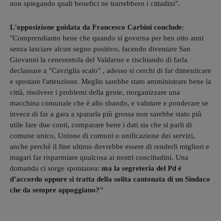
non spiegando quali benefici ne trarrebbero i cittadini".
L'opposizione guidata da Francesco Carbini conclude
:
"Comprendiamo bene che quando si governa per ben otto anni
senza lasciare alcun segno positivo, facendo diventare San
Giovanni la cenerentola del Valdarno e rischiando di farla
declassare a "Cavriglia scalo" , adesso si cerchi di far dimenticare
e spostare l'attenzione. Meglio sarebbe stato amministrare bene la
città, risolvere i problemi della gente, riorganizzare una
macchina comunale che è allo sbando, e valutare e ponderare se
invece di far a gara a spararla più grossa non sarebbe stato più
utile fare due conti, comparare bene i dati sia che si parli di
comune unico, Unione di comuni o unificazione dei servizi,
anche perché il fine ultimo dovrebbe essere di renderli migliori e
magari far risparmiare qualcosa ai nostri concittadini. Una
domanda ci sorge spontanea:
ma la segreteria del Pd è
d’accordo oppure si tratta della solita cantonata di un Sindaco
che da sempre appoggiano?"