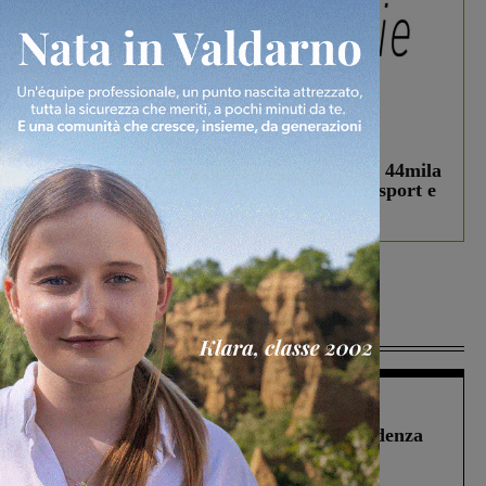
In vetrina
3 Agosto 2026
Estra Notizie agosto: Smart Cities, oltre 44mila
studenti coinvolti, torna il bando per lo sport e
debutta il podcast Estrair
Più lette
Figline Incisa Valdarno
1 Agosto 2026
Piscina di Figline finanziata oltre la scadenza
Pnrr, il gruppo di Fratelli d’Italia: “Un
ringraziamento al Governo”