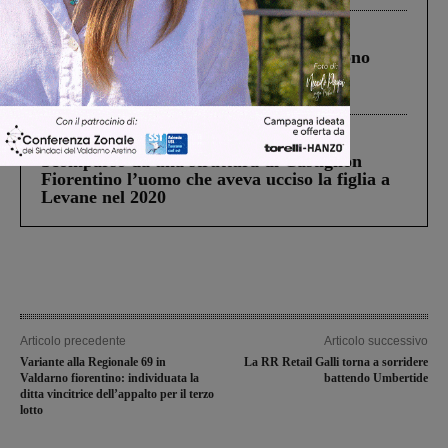
Cronaca
4 Agosto 2026
Un anno fa la strage in A1 in cui morirono
Gianni, Giulia e Franco. Lo schianto, il
processo, lo stop ai sorpassi fra tir....
Cronaca
3 Agosto 2026
Scomparso da una struttura di Castiglion
Fiorentino l’uomo che aveva ucciso la figlia a
Levane nel 2020
Articolo precedente
Articolo successivo
Variante alla Regionale 69 in
La RR Retail Galli torna a sorridere
Valdarno fiorentino: individuata la
battendo Umbertide
ditta vincitrice dell’appalto per il terzo
lotto