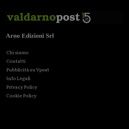
Arno Edizioni Srl
Chi siamo
Contatti
Pubblicità su Vpost
Info Legali
Privacy Policy
Cookie Policy
Html code here! Replace this with any non empty raw html
code and that's it.