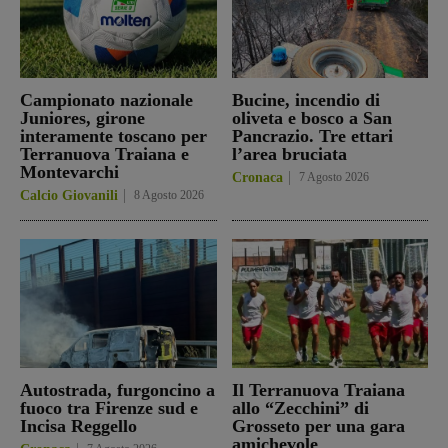
Campionato nazionale
Bucine, incendio di
Juniores, girone
oliveta e bosco a San
interamente toscano per
Pancrazio. Tre ettari
Terranuova Traiana e
l’area bruciata
Montevarchi
Cronaca
7 Agosto 2026
Calcio Giovanili
8 Agosto 2026
Autostrada, furgoncino a
Il Terranuova Traiana
fuoco tra Firenze sud e
allo “Zecchini” di
Incisa Reggello
Grosseto per una gara
amichevole