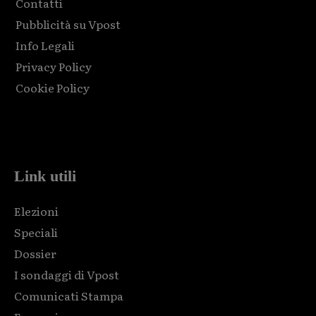
Contatti
Pubblicità su Vpost
Info Legali
Privacy Policy
Cookie Policy
Html code here! Replace this with any non empty raw html
code and that's it.
Link utili
Elezioni
Speciali
Dossier
I sondaggi di Vpost
Comunicati Stampa