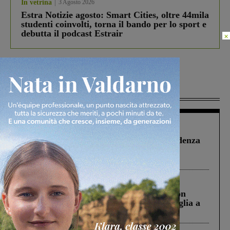
In vetrina
3 Agosto 2026
Estra Notizie agosto: Smart Cities, oltre 44mila
studenti coinvolti, torna il bando per lo sport e
debutta il podcast Estrair
×
Più lette
Figline Incisa Valdarno
1 Agosto 2026
Piscina di Figline finanziata oltre la scadenza
Pnrr, il gruppo di Fratelli d’Italia: “Un
ringraziamento al Governo”
Cronaca
3 Agosto 2026
Scomparso da una struttura di Castiglion
Fiorentino l’uomo che aveva ucciso la figlia a
Levane nel 2020