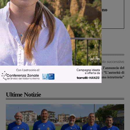
Cronaca
4 Agosto 2026
Un anno fa la strage in A1 in cui morirono
Gianni, Giulia e Franco. Lo schianto, il
processo, lo stop ai sorpassi fra tir....
Articolo precedente
Articolo successivo
Un derby e tante partite di alto
Frana di Ricasoli, l’annuncio del
spessore nella terza giornata del
Movimento 5 Stelle: “L’autorità di
campionato di Seconda categoria
vigilanza ha aperto una istruttoria”
Ultime Notizie