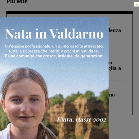
Più lette
×
Figline Incisa Valdarno
1 Agosto 2026
Piscina di Figline finanziata oltre la scadenza
Pnrr, il gruppo di Fratelli d’Italia: “Un
ringraziamento al Governo”
Cronaca
3 Agosto 2026
Scomparso da una struttura di Castiglion
Fiorentino l’uomo che aveva ucciso la figlia a
Levane nel 2020
Cronaca
4 Agosto 2026
Un anno fa la strage in A1 in cui morirono
Gianni, Giulia e Franco. Lo schianto, il
processo, lo stop ai sorpassi fra tir....