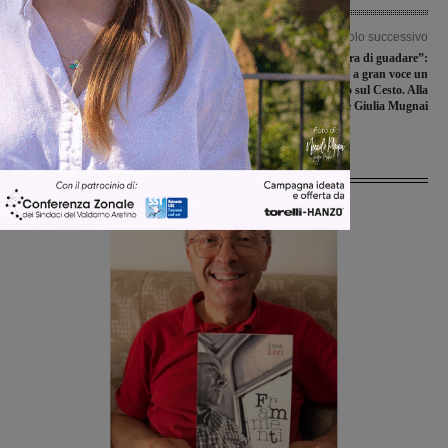
Articolo precedente
Articolo successivo
Esordienti in gara nella “Coppa
“Basta guardare, è l’ora di guadare”:
Martiri del 4-11 luglio-memorial
i cittadini chiedono a gran voce un
Roberto Lorenzini”
attraversamento sul Cesto. Alla
manifestazione anche Giulia Mugnai
Ultime Notizie