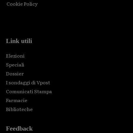
Cookie Policy
Html code here! Replace this with any non empty raw html
code and that's it.
Link utili
Elezioni
Speciali
Dossier
I sondaggi di Vpost
Comunicati Stampa
Farmacie
Biblioteche
Feedback