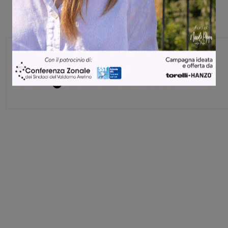
Glenda Venturini
Capo redattore
Share