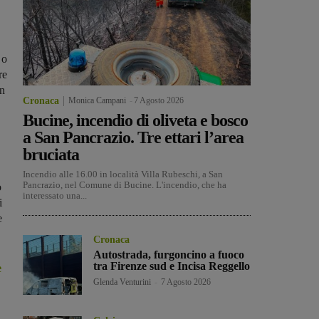
 o
re
in
Cronaca
Monica Campani
-
7 Agosto 2026
Bucine, incendio di oliveta e bosco
a San Pancrazio. Tre ettari l’area
bruciata
Incendio alle 16.00 in località Villa Rubeschi, a San
Pancrazio, nel Comune di Bucine. L'incendio, che ha
o
interessato una...
i
e
Cronaca
Autostrada, furgoncino a fuoco
tra Firenze sud e Incisa Reggello
e
Glenda Venturini
-
7 Agosto 2026