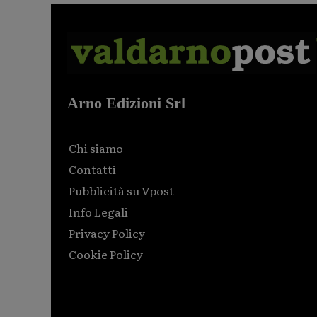
Arno Edizioni Srl
Chi siamo
Contatti
Pubblicità su Vpost
Info Legali
Privacy Policy
Cookie Policy
Html code here! Replace this with any non empty raw
html code and that's it.