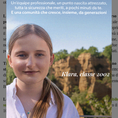
ottobre, poi le prove d’esame
L'Unione di comuni Valdarno Valdisieve ha aperto un concorso
pubblico, per titoli ed esami,
per assumere 6 agenti di Polizia locale
municipale a tempo pieno e indeterminato. Il concorso servirà a copri
il fabbisogno di personale di più enti: in particolare, 1 agente entrerà 
servizio nel comune di Reggello, 2 a Rignano, 1 a Pelago e 2, infine,
nella stessa Unione Valdarno Valdisieve. Nel bando di concorso, due
posti sono riservati a favore di volontari delle forze armate congedati.
Tra i requisiti, la maggiore età e la cittadinanza italiana o di uno
stato UE
, l'idoneità fisica all'impiego e il pieeno godimento del diritt
di elettorato politico attivo e dei diritti civili;il possesso del Diploma d
scuola secondaria di secondo grado di durata quinquennale; la patent
B.
Le domande, secondo le modalità previste dal
bando consultabil
sul sito dell'Unione Valdarno Valdisieve,
devono pervenire entro il
10 ottobre.