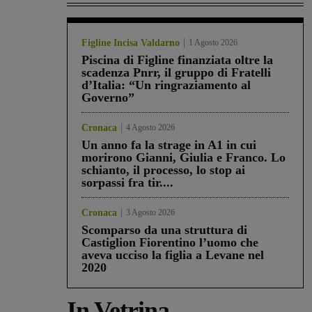
Figline Incisa Valdarno
1 Agosto 2026
Piscina di Figline finanziata oltre la
scadenza Pnrr, il gruppo di Fratelli
d’Italia: “Un ringraziamento al
Governo”
Cronaca
4 Agosto 2026
Un anno fa la strage in A1 in cui
morirono Gianni, Giulia e Franco. Lo
schianto, il processo, lo stop ai
sorpassi fra tir....
Cronaca
3 Agosto 2026
Scomparso da una struttura di
Castiglion Fiorentino l’uomo che
aveva ucciso la figlia a Levane nel
2020
In Vetrina