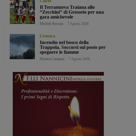
Calcio
Il Terranuova Traiana allo
“Zecchini” di Grosseto per una
gara amichevole
Michele Bossini
-
7 Agosto 2026
Cronaca
Incendio nel bosco della
Trappola. Soccorsi sul posto per
spegnere le fiamme
Monica Campani
-
7 Agosto 2026