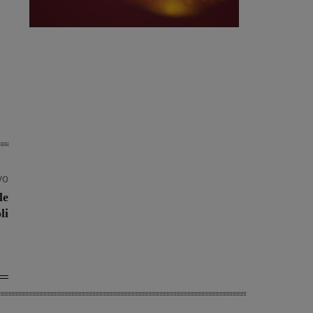
vo
le
li