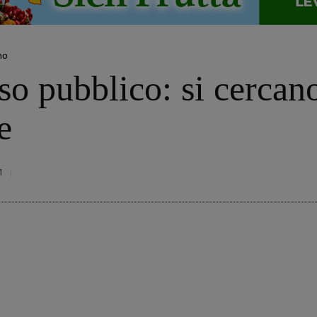
no
o pubblico: si cercano
e
1