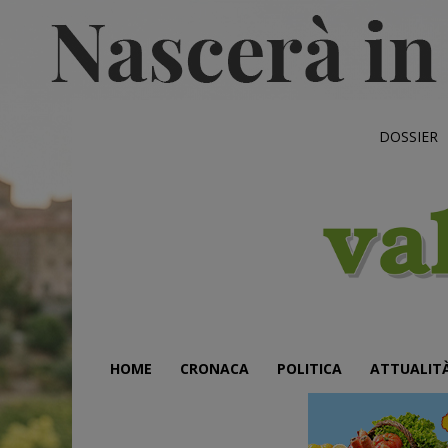
DOSSIER
HOME
CRONACA
POLITICA
ATTUALIT