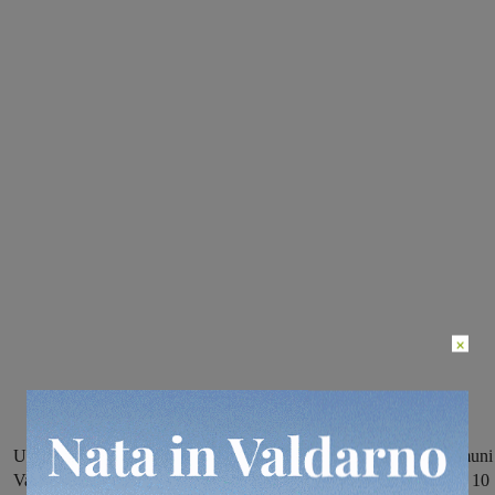
×
Un posto a Reggello, due a Rignano, altri due all’Unione dei comuni
Valdarno Valdisieve e infine un posto a Pelago. Domande entro il 10