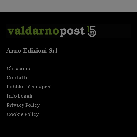
Arno Edizioni Srl
Chi siamo
Contatti
Pubblicità su Vpost
Info Legali
Privacy Policy
Cookie Policy
Html code here! Replace this with any non empty raw html
code and that's it.