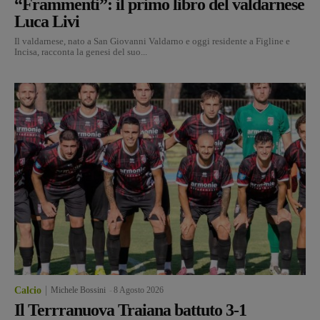
“Frammenti”: il primo libro del valdarnese
Luca Livi
Il valdarnese, nato a San Giovanni Valdarno e oggi residente a Figline e
Incisa, racconta la genesi del suo...
Calcio
Michele Bossini
-
8 Agosto 2026
Il Terrranuova Traiana battuto 3-1