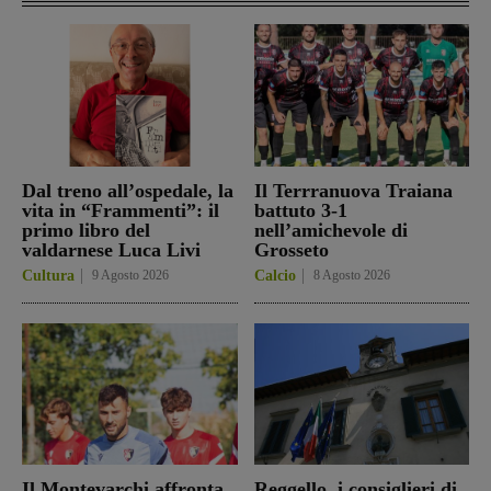
Dal treno all’ospedale, la
Il Terrranuova Traiana
vita in “Frammenti”: il
battuto 3-1
primo libro del
nell’amichevole di
valdarnese Luca Livi
Grosseto
Cultura
9 Agosto 2026
Calcio
8 Agosto 2026
Il Montevarchi affronta
Reggello, i consiglieri di