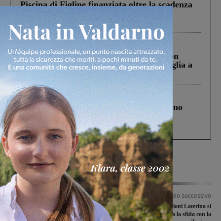
Piscina di Figline finanziata oltre la scadenza
Pnrr, il gruppo di Fratelli d’Italia: “Un
ringraziamento al Governo”
Cronaca
3 Agosto 2026
Scomparso da una struttura di Castiglion
Fiorentino l’uomo che aveva ucciso la figlia a
Levane nel 2020
Cronaca
4 Agosto 2026
Un anno fa la strage in A1 in cui morirono
Gianni, Giulia e Franco. Lo schianto, il
processo, lo stop ai sorpassi fra tir....
Articolo precedente
Articolo successivo
Sr69, progetto per la rotatoria
L’Arno Castiglioni Laterina si
all’incrocio con via Valiani. Chiassai
aggiudica la sfida con la