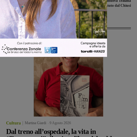
scrive a Tanzini: “Rispetti gli accordi”
Castelnuovese, il Terranuova Traiana
battuto dal Chiusi
Ultime Notizie
Cultura
Martina Giardi
-
9 Agosto 2026
Dal treno all’ospedale, la vita in