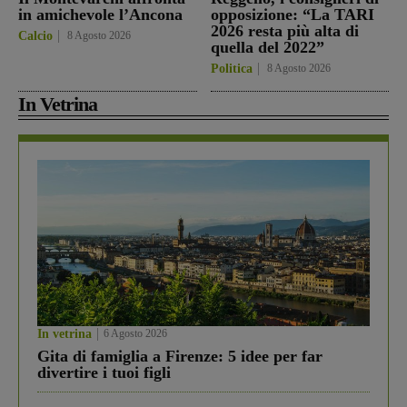
in amichevole l’Ancona
opposizione: “La TARI
2026 resta più alta di
Calcio
8 Agosto 2026
quella del 2022”
Politica
8 Agosto 2026
In Vetrina
In vetrina
6 Agosto 2026
Gita di famiglia a Firenze: 5 idee per far
divertire i tuoi figli