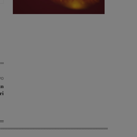
vo
un
ri