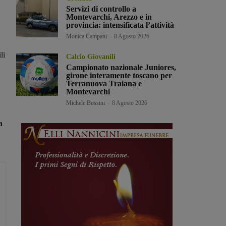
Servizi di controllo a
Montevarchi, Arezzo e in
provincia: intensificata l’attività
Monica Campani
-
8 Agosto 2026
li
Calcio Giovanili
Campionato nazionale Juniores,
girone interamente toscano per
Terranuova Traiana e
Montevarchi
Michele Bossini
-
8 Agosto 2026
a