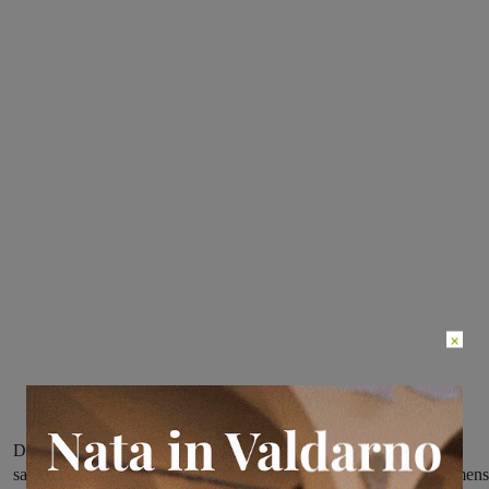
×
Dopo le ultime lamentele sui pasti forniti ai bambini delle scuole
sangiovannesi nel pomeriggio si riunisce in comune il Comitato mens