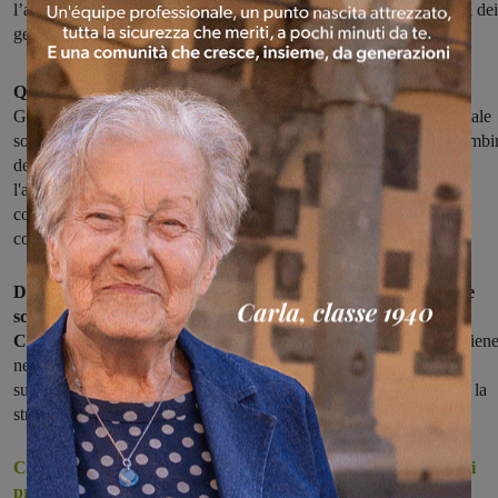
l’amministrazione comunale, i dirigenti scolastici, e rappresentanti dei
genitori nei consigli d’istituto
Questione mensa scolastica:
nel pomeriggio in comune a San
Giovanni si terrà un incontro per fare il punto sulla situazione attuale
soprattutto alla luce delle ultime polemiche per i pasti serviti ai bambi
della città. All'incontro prenderanno parte il Comitato mensa,
l'amministrazione comunale, i dirigenti scolastici degli Istituti
comprensivi Masaccio e Marconi, rappresentanti dei genitori nei
consigli d'istituto.
Da quest'anno e per nove anni a gestire il servizio di refezione
scolastica a San Giovanni e Cavriglia saranno la Camst e la
Cooperativa Betadue:
al momento la realizzazione dei pasti avvien
nella sede sangiovannese della Camts, davanti all'IVV,
successivamente si sposterà nel Centro cottura di Bomba, quando la
struttura sarà terminata.
Circa quindici giorni fa alcuni genitori protestarono perchè ai
propri figli
erano
stati serviti cibi freddi. Il sindaco Maurizio