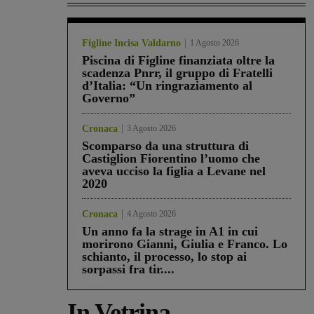
Figline Incisa Valdarno
1 Agosto 2026
Piscina di Figline finanziata oltre la
scadenza Pnrr, il gruppo di Fratelli
d’Italia: “Un ringraziamento al
Governo”
Cronaca
3 Agosto 2026
Scomparso da una struttura di
Castiglion Fiorentino l’uomo che
aveva ucciso la figlia a Levane nel
2020
Cronaca
4 Agosto 2026
Un anno fa la strage in A1 in cui
morirono Gianni, Giulia e Franco. Lo
schianto, il processo, lo stop ai
sorpassi fra tir....
In Vetrina