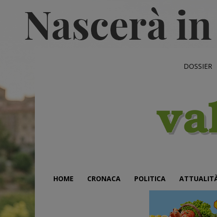
DOSSIER
HOME
CRONACA
POLITICA
ATTUALIT