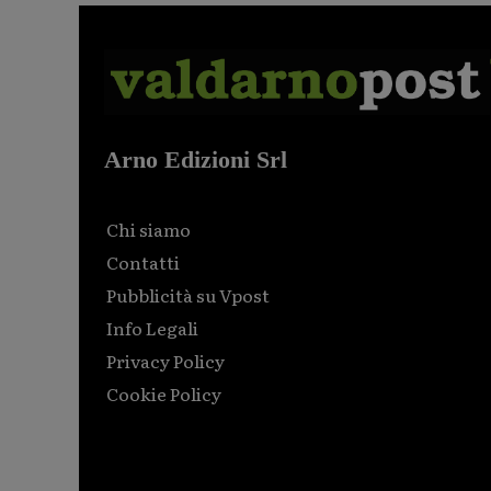
Arno Edizioni Srl
Chi siamo
Contatti
Pubblicità su Vpost
Info Legali
Privacy Policy
Cookie Policy
Html code here! Replace this with any non empty raw
html code and that's it.