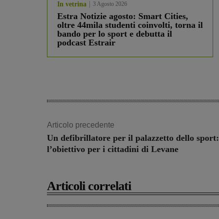
In vetrina
3 Agosto 2026
Estra Notizie agosto: Smart Cities,
oltre 44mila studenti coinvolti, torna il
bando per lo sport e debutta il
podcast Estrair
Articolo precedente
Un defibrillatore per il palazzetto dello sport:
l’obiettivo per i cittadini di Levane
Articoli correlati