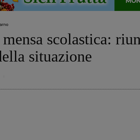
darno
 mensa scolastica: ri
della situazione