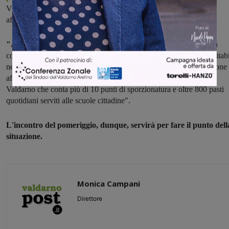
Viligiardi, insieme all'assessore Barbara Fabbri, visitò i plessi e
affermò:
"Alcune criticità sono già state affrontate e risolte
altre sono in
corso di correzione. Purtroppo alcuni problemi logistici sono inevitabi
nelle fasi iniziali, per così dire di "rodaggio", di un servizio refezione
affidato ad un nuovo gestore in un Comune come San Giovanni
Valdarno che conta più di 10 punti di sporzionatura e oltre 800 pasti
quotidiani serviti alle scuole cittadine".
L'incontro del pomeriggio, dunque, servirà per fare il punto dell
situazione.
Monica Campani
Direttore