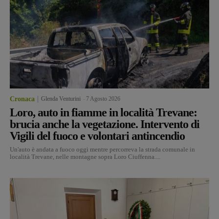
Cronaca
Glenda Venturini
-
7 Agosto 2026
Loro, auto in fiamme in località Trevane:
brucia anche la vegetazione. Intervento di
Vigili del fuoco e volontari antincendio
Un'auto è andata a fuoco oggi mentre percorreva la strada comunale in
località Trevane, nelle montagne sopra Loro Ciuffenna....