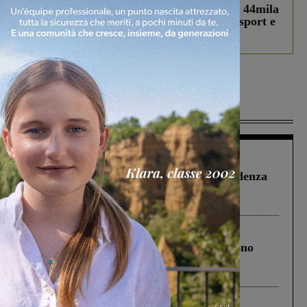
Estra Notizie agosto: Smart Cities, oltre 44mila
studenti coinvolti, torna il bando per lo sport e
debutta il podcast Estrair
Più lette
Figline Incisa Valdarno
1 Agosto 2026
Piscina di Figline finanziata oltre la scadenza
Pnrr, il gruppo di Fratelli d’Italia: “Un
ringraziamento al Governo”
Cronaca
4 Agosto 2026
Un anno fa la strage in A1 in cui morirono
Gianni, Giulia e Franco. Lo schianto, il
processo, lo stop ai sorpassi fra tir....
Cronaca
3 Agosto 2026