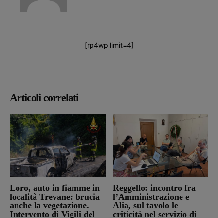
[rp4wp limit=4]
Articoli correlati
Loro, auto in fiamme in
Reggello: incontro fra
località Trevane: brucia
l’Amministrazione e
anche la vegetazione.
Alia, sul tavolo le
Intervento di Vigili del
criticità nel servizio di