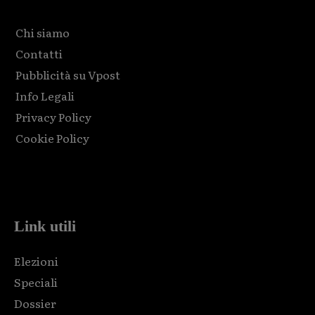
Chi siamo
Contatti
Pubblicità su Vpost
Info Legali
Privacy Policy
Cookie Policy
Html code here! Replace this with any non empty raw html
code and that's it.
Link utili
Elezioni
Speciali
Dossier