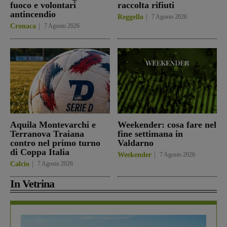
fuoco e volontari
raccolta rifiuti
antincendio
Reggello
7 Agosto 2026
Cronaca
7 Agosto 2026
Aquila Montevarchi e
Weekender: cosa fare nel
Terranova Traiana
fine settimana in
contro nel primo turno
Valdarno
di Coppa Italia
Weekender
7 Agosto 2026
Calcio
7 Agosto 2026
In Vetrina