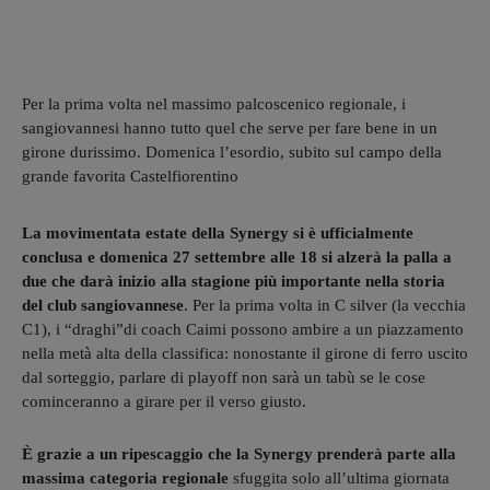
Per la prima volta nel massimo palcoscenico regionale, i
sangiovannesi hanno tutto quel che serve per fare bene in un
girone durissimo. Domenica l’esordio, subito sul campo della
grande favorita Castelfiorentino
La movimentata estate della Synergy si è ufficialmente
conclusa e domenica 27 settembre alle 18 si alzerà la palla a
due che darà inizio alla stagione più importante nella storia
del club sangiovannese
. Per la prima volta in C silver (la vecchia
C1), i “draghi”di coach Caimi possono ambire a un piazzamento
nella metà alta della classifica: nonostante il girone di ferro uscito
dal sorteggio, parlare di playoff non sarà un tabù se le cose
cominceranno a girare per il verso giusto.
È grazie a un ripescaggio che la Synergy prenderà parte alla
massima categoria regionale
sfuggita solo all’ultima giornata