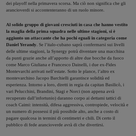
dei playoff nella primavera scorsa. Ma ciò non significa che gli
arancioverdi si accontenteranno di un ruolo minore.
Al solido gruppo di giovani cresciuti in casa che hanno vestito
la maglia della prima squadra nelle ultime stagioni, si è
aggiunto un attaccante che ha pochi eguali in categoria come
Daniel Yerandy
. Se l’italo-cubano saprà confermarsi sui livelli
delle ultime stagioni, la Synergy potrà diventare una macchina
da punti grazie anche all’apporto di altre due bocche da fuoco
come Marco Giuliana e Francesco Dainelli, i due ex-Fides
Montevarchi arrivati nell’estate. Sotto le plance, l’altro ex
montevarchino Jacopo Barchielli garantisce solidità ed
esperienza. Intorno a loro, diretti in regia da capitan Basilicò, i
vari Pelucchini, Brandini, Stagi e Norci (non appena avrà
recuperato dall’infortunio) daranno corpo ai dettami tattici di
coach Caimi: intensità, difesa aggressiva, contropiede, velocità e
un numero di possessi il più possibile alto, anche a costo di
pagare qualcosa in termini di centimetri e chili. Di certo il
pubblico di fede arancioverde avrà di che divertirsi.