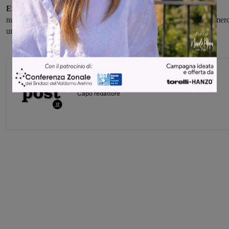
Eventuali focolai devono essere segnalati tempestivamente
al
numero verde della Sala operativa regionale 800.425.425 o al numer
unico di emergenza 112 o al 115 dei Vigili del Fuoco.
Glenda Venturini
Capo redattore
Share