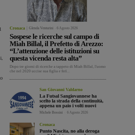
Cronaca
Glenda Venturini
-
6 Agosto 2026
1
Sospese le ricerche sul campo di
Miah Billal, il Prefetto di Arezzo:
“L’attenzione delle istituzioni su
questa vicenda resta alta”
i,
Dopo tre giorni di ricerche a tappeto di Miah Billal, l'uomo
che nel 2020 uccise sua figlia e ferì...
to
San Giovanni Valdarno
La Futsal Sangiovannese ha
scelto la strada della continuità,
appena un paio i volti nuovi
Michele Bossini
-
6 Agosto 2026
Cronaca
Punto Nascita, no alla deroga