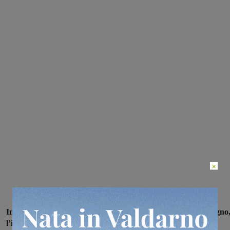
×
In tutta la Toscana è stato anticipato a domani, sabato 11 giugno
l’inizio del periodo di alto rischio per gli incendi boschivi
e, di