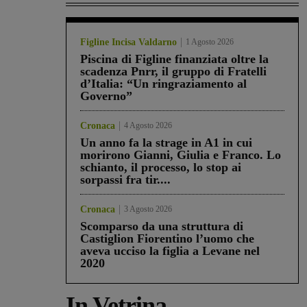
Figline Incisa Valdarno
1 Agosto 2026
Piscina di Figline finanziata oltre la
scadenza Pnrr, il gruppo di Fratelli
d’Italia: “Un ringraziamento al
Governo”
Cronaca
4 Agosto 2026
Un anno fa la strage in A1 in cui
morirono Gianni, Giulia e Franco. Lo
schianto, il processo, lo stop ai
sorpassi fra tir....
Cronaca
3 Agosto 2026
Scomparso da una struttura di
Castiglion Fiorentino l’uomo che
aveva ucciso la figlia a Levane nel
2020
In Vetrina