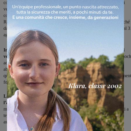
conseguenza, anche il divieto assoluto di abbruciamento di residui
vegetali agricoli e forestali su tutto il territorio toscano. Viste le
condizioni climatiche e l’elevato rischio di sviluppo di incendi la
Regione ha disposto l’inizio del divieto da sabato 11 giugno, anziché
dal 1° luglio. Il divieto di accendere fuochi rimarrà in vigore fino al 3
agosto, come da legge nazionale.
In questo periodo, oltre al divieto di abbruciamento di residui
vegetali (potature, sfalci, ecc)
è vietata qualsiasi accensione di fuoch
ad esclusione della cottura di cibi in bracieri e barbecue situati in
abitazioni o pertinenze e all’interno delle aree attrezzate. Anche in
questi casi vanno, comunque, osservate le prescrizioni del regolamen
forestale.
La mancata osservanza delle norme di prevenzione comporta
l’applicazione di pesanti sanzioni
previste dalle disposizioni in
materia. Imprenditori agricoli e privati cittadini sono quindi invitati a
tenere comportamenti prudenti nelle attività agricolo-forestali
astenendosi da qualsiasi accensione di fuoco.