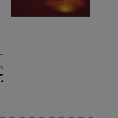
vo
ne
ta