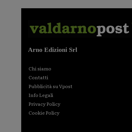
Arno Edizioni Srl
Chi siamo
Contatti
Pubblicità su Vpost
Info Legali
Privacy Policy
Cookie Policy
Html code here! Replace this with any non empty raw
html code and that's it.