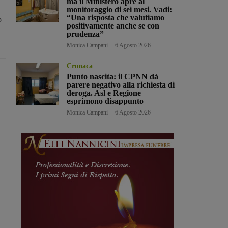
ma il Ministero apre al
monitoraggio di sei mesi. Vadi:
“Una risposta che valutiamo
o
positivamente anche se con
prudenza”
Monica Campani
-
6 Agosto 2026
Cronaca
Punto nascita: il CPNN dà
parere negativo alla richiesta di
deroga. Asl e Regione
esprimono disappunto
Monica Campani
-
6 Agosto 2026