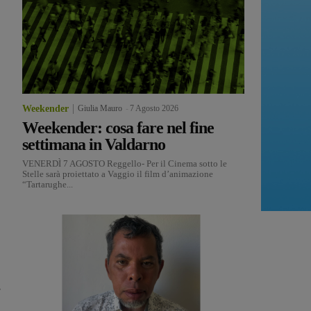
Weekender
Giulia Mauro
-
7 Agosto 2026
Weekender: cosa fare nel fine
settimana in Valdarno
VENERDÌ 7 AGOSTO Reggello- Per il Cinema sotto le
Stelle sarà proiettato a Vaggio il film d’animazione
“Tartarughe...
,