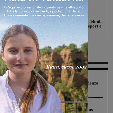
In vetrina
3 Agosto 2026
Estra Notizie agosto: Smart Cities, oltre 44mila
studenti coinvolti, torna il bando per lo sport e
debutta il podcast Estrair
Più lette
Figline Incisa Valdarno
1 Agosto 2026
Piscina di Figline finanziata oltre la scadenza
Pnrr, il gruppo di Fratelli d’Italia: “Un
ringraziamento al Governo”
Cronaca
4 Agosto 2026
Un anno fa la strage in A1 in cui morirono