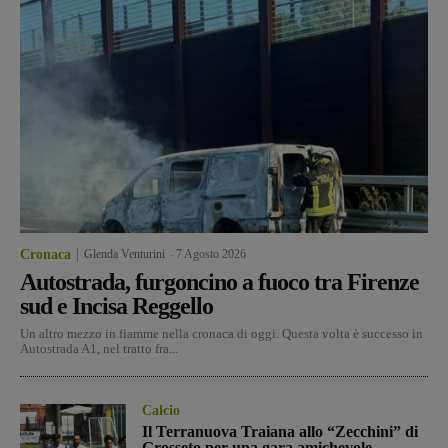
Cronaca
Glenda Venturini
-
7 Agosto 2026
Autostrada, furgoncino a fuoco tra Firenze
sud e Incisa Reggello
Un altro mezzo in fiamme nella cronaca di oggi. Questa volta è successo in
Autostrada A1, nel tratto fra...
Calcio
Il Terranuova Traiana allo “Zecchini” di
Grosseto per una gara amichevole