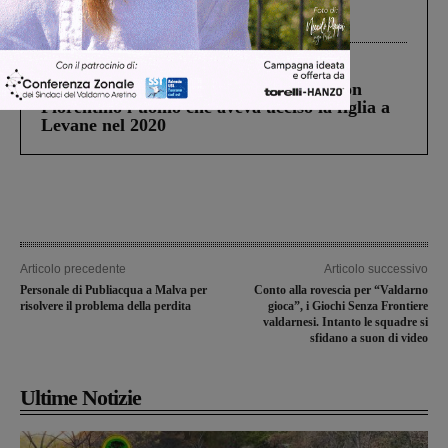
Gianni, Giulia e Franco. Lo schianto, il
processo, lo stop ai sorpassi fra tir....
Cronaca
3 Agosto 2026
Scomparso da una struttura di Castiglion
Fiorentino l’uomo che aveva ucciso la figlia a
Levane nel 2020
Articolo precedente
Articolo successivo
Personale di Publiacqua a Malva per
Conto alla rovescia per “Valdarno
risolvere il problema della perdita
gioca”, i Giochi Senza Frontiere
valdarnesi. Intanto le squadre si
sfidano a suon di video
Ultime Notizie