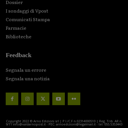
Dossier
I sondaggi di Vpost
Comunicati Stampa
Farmacie
Biblioteche
Feedback
Segnala un errore
Segnala una notizia
Copyright 2022 © Arno Edizioni srl | P.I./C.F n.02314000510 | Reg. Trib. AR n.
9/11 info@valdarnopost.it - PEC: arnoedizioni@legalmail.it - tel. 055.5353443