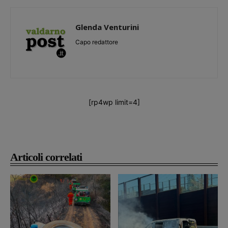
Glenda Venturini
Capo redattore
[rp4wp limit=4]
Articoli correlati