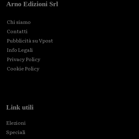
Arno Edizioni Srl
Chi siamo
Contatti
Pubblicità su Vpost
Info Legali
Privacy Policy
Cookie Policy
Html code here! Replace this with any non empty raw html
code and that's it.
Link utili
Elezioni
Speciali