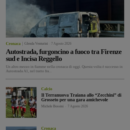
Cronaca
Glenda Venturini
-
7 Agosto 2026
Autostrada, furgoncino a fuoco tra Firenze
sud e Incisa Reggello
Un altro mezzo in fiamme nella cronaca di oggi. Questa volta è successo in
Autostrada A1, nel tratto fra...
Calcio
Il Terranuova Traiana allo “Zecchini” di
Grosseto per una gara amichevole
Michele Bossini
-
7 Agosto 2026
Cronaca