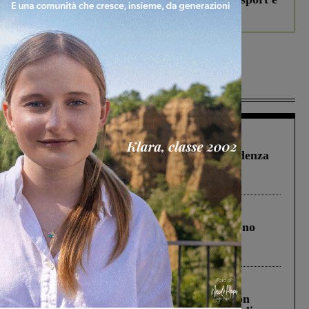
debutta il podcast Estrair
Più lette
Figline Incisa Valdarno
1 Agosto 2026
Piscina di Figline finanziata oltre la scadenza
Pnrr, il gruppo di Fratelli d’Italia: “Un
ringraziamento al Governo”
Cronaca
4 Agosto 2026
Un anno fa la strage in A1 in cui morirono
Gianni, Giulia e Franco. Lo schianto, il
processo, lo stop ai sorpassi fra tir....
Cronaca
3 Agosto 2026
Scomparso da una struttura di Castiglion