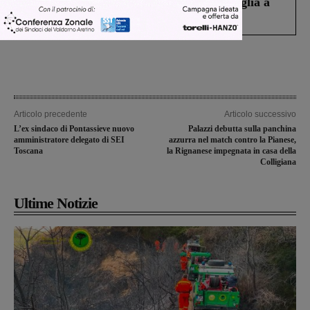
Fiorentino l’uomo che aveva ucciso la figlia a
Levane nel 2020
Articolo precedente
Articolo successivo
L’ex sindaco di Pontassieve nuovo
Palazzi debutta sulla panchina
amministratore delegato di SEI
azzurra nel match contro la Pianese,
Toscana
la Rignanese impegnata in casa della
Colligiana
Ultime Notizie