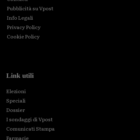
Pubblicità su Vpost
Info Legali
Privacy Policy
Cookie Policy
Html code here! Replace this with any non empty raw html
code and that's it.
Link utili
Elezioni
Speciali
Dossier
I sondaggi di Vpost
Comunicati Stampa
Farmacie