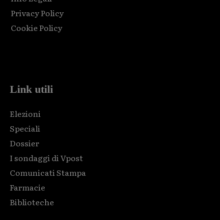
Privacy Policy
Cookie Policy
Html code here! Replace this with any non empty raw html
code and that's it.
Link utili
Elezioni
Speciali
Dossier
I sondaggi di Vpost
Comunicati Stampa
Farmacie
Biblioteche