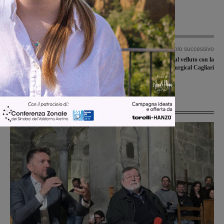
Articolo precedente
Articolo successivo
Il PiandiscÃ² Valdarninsieme batte
La RR Retail Galli sul velluto con la
anche San Miniatio ma Ã¨ servito il
Surgical Cagliari
tie-break
Ultime Notizie