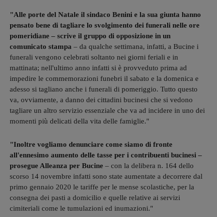
"Alle porte del Natale il sindaco Benini e la sua giunta hanno
pensato bene di tagliare lo svolgimento dei funerali nelle ore
pomeridiane – scrive il gruppo di opposizione in un
comunicato stampa
– da qualche settimana, infatti, a Bucine i
funerali vengono celebrati soltanto nei giorni feriali e in
mattinata; nell'ultimo anno infatti si è provveduto prima ad
impedire le commemorazioni funebri il sabato e la domenica e
adesso si tagliano anche i funerali di pomeriggio. Tutto questo
va, ovviamente, a danno dei cittadini bucinesi che si vedono
tagliare un altro servizio essenziale che va ad incidere in uno dei
momenti più delicati della vita delle famiglie."
"Inoltre vogliamo denunciare come siamo di fronte
all'ennesimo aumento delle tasse per i contribuenti bucinesi –
prosegue Alleanza per Bucine
– con la delibera n. 164 dello
scorso 14 novembre infatti sono state aumentate a decorrere dal
primo gennaio 2020 le tariffe per le mense scolastiche, per la
consegna dei pasti a domicilio e quelle relative ai servizi
cimiteriali come le tumulazioni ed inumazioni."