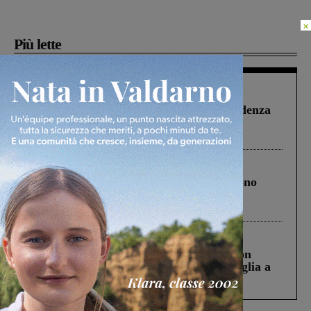
×
Più lette
Figline Incisa Valdarno
1 Agosto 2026
Piscina di Figline finanziata oltre la scadenza
Pnrr, il gruppo di Fratelli d’Italia: “Un
ringraziamento al Governo”
Cronaca
4 Agosto 2026
Un anno fa la strage in A1 in cui morirono
Gianni, Giulia e Franco. Lo schianto, il
processo, lo stop ai sorpassi fra tir....
Cronaca
3 Agosto 2026
Scomparso da una struttura di Castiglion
Fiorentino l’uomo che aveva ucciso la figlia a
Levane nel 2020