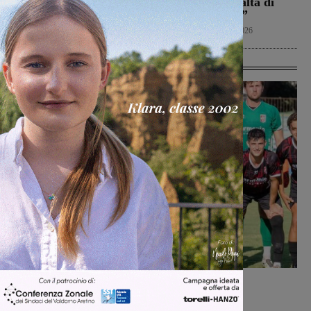
2026 resta più alta di
Calcio
8 Agosto 2026
quella del 2022”
Politica
8 Agosto 2026
Ultime Calcio
Calcio
Michele Bossini
-
8 Agosto 2026
Il Terrranuova Traiana battuto 3-1