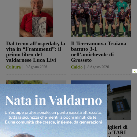
Dal treno all’ospedale, la
Il Terrranuova Traiana
vita in “Frammenti”: il
battuto 3-1
primo libro del
nell’amichevole di
valdarnese Luca Livi
Grosseto
Cultura
9 Agosto 2026
Calcio
8 Agosto 2026
×
Il Montevarchi affronta
Reggello, i consiglieri di
in amichevole l’Ancona
opposizione: “La TARI