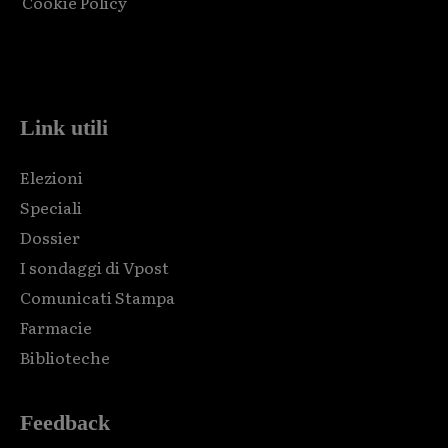
Cookie Policy
Html code here! Replace this with any non empty raw html
code and that's it.
Link utili
Elezioni
Speciali
Dossier
I sondaggi di Vpost
Comunicati Stampa
Farmacie
Biblioteche
Feedback