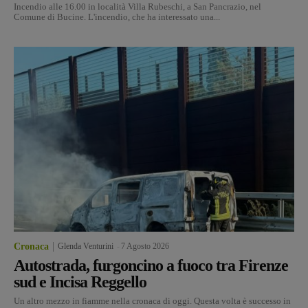
Incendio alle 16.00 in località Villa Rubeschi, a San Pancrazio, nel
Comune di Bucine. L'incendio, che ha interessato una...
Cronaca
Glenda Venturini
-
7 Agosto 2026
Autostrada, furgoncino a fuoco tra Firenze
sud e Incisa Reggello
Un altro mezzo in fiamme nella cronaca di oggi. Questa volta è successo in