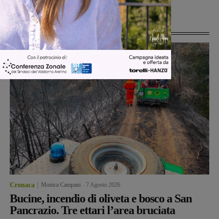
Ultime Notizie
Cronaca
Monica Campani
-
7 Agosto 2026
Bucine, incendio di oliveta e bosco a San
Pancrazio. Tre ettari l’area bruciata