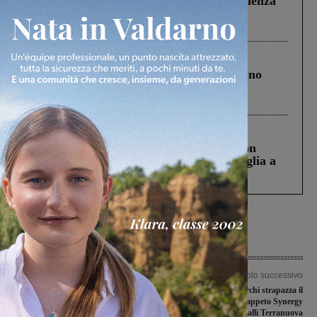
Piscina di Figline finanziata oltre la scadenza
Pnrr, il gruppo di Fratelli d’Italia: “Un
ringraziamento al Governo”
Cronaca
4 Agosto 2026
Un anno fa la strage in A1 in cui morirono
Gianni, Giulia e Franco. Lo schianto, il
processo, lo stop ai sorpassi fra tir....
Cronaca
3 Agosto 2026
Scomparso da una struttura di Castiglion
Fiorentino l’uomo che aveva ucciso la figlia a
Levane nel 2020
Articolo precedente
Articolo successivo
Aperto il doppio senso all’altezza della
La Fides Montevarchi strapazza il
rotatoria Ubertini
Liburnia Livorno, al tappeto Synergy
e Oti Galli Terranuova