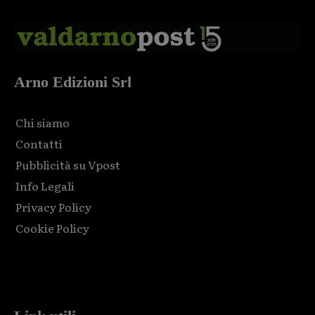
Arno Edizioni Srl
Chi siamo
Contatti
Pubblicità su Vpost
Info Legali
Privacy Policy
Cookie Policy
Html code here! Replace this with any non empty raw html
code and that's it.