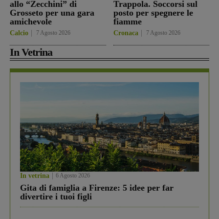
allo “Zecchini” di
Trappola. Soccorsi sul
Grosseto per una gara
posto per spegnere le
amichevole
fiamme
Calcio
7 Agosto 2026
Cronaca
7 Agosto 2026
In Vetrina
In vetrina
6 Agosto 2026
Gita di famiglia a Firenze: 5 idee per far
divertire i tuoi figli