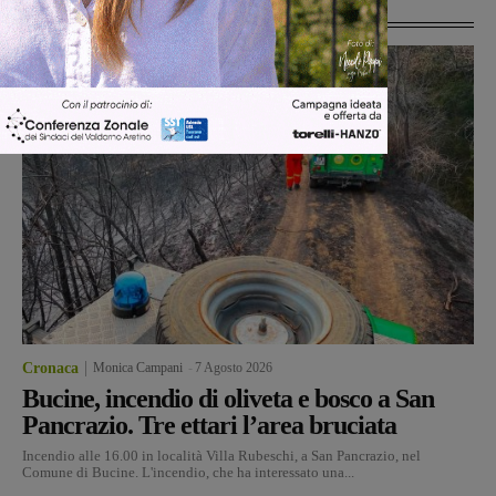
Ultime Notizie
Cronaca
Monica Campani
-
7 Agosto 2026
Bucine, incendio di oliveta e bosco a San
Pancrazio. Tre ettari l’area bruciata
Incendio alle 16.00 in località Villa Rubeschi, a San Pancrazio, nel
Comune di Bucine. L'incendio, che ha interessato una...