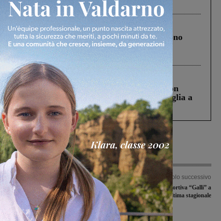
ringraziamento al Governo”
Cronaca
4 Agosto 2026
Un anno fa la strage in A1 in cui morirono
Gianni, Giulia e Franco. Lo schianto, il
processo, lo stop ai sorpassi fra tir....
Cronaca
3 Agosto 2026
Scomparso da una struttura di Castiglion
Fiorentino l’uomo che aveva ucciso la figlia a
Levane nel 2020
Articolo precedente
Articolo successivo
Pronta l’invasione di Cortona, 700
Le ragazze della polisportiva “Galli” a
tifosi al seguito dell’Aquila
Viareggio nella penultima stagionale