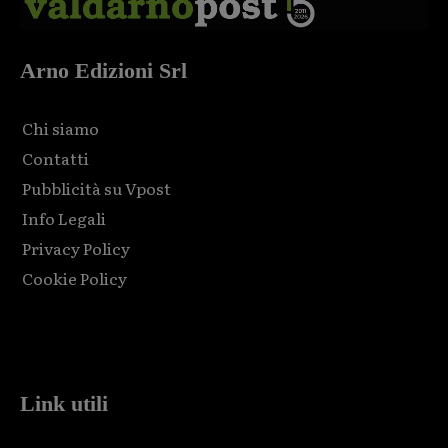
Arno Edizioni Srl
Chi siamo
Contatti
Pubblicità su Vpost
Info Legali
Privacy Policy
Cookie Policy
Html code here! Replace this with any non empty raw html
code and that's it.
Link utili