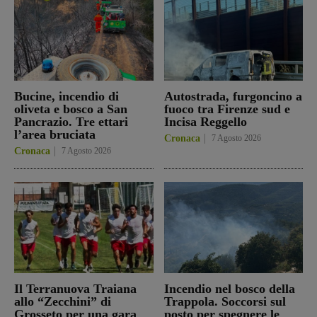
Bucine, incendio di
Autostrada, furgoncino a
oliveta e bosco a San
fuoco tra Firenze sud e
Pancrazio. Tre ettari
Incisa Reggello
l’area bruciata
Cronaca
7 Agosto 2026
Cronaca
7 Agosto 2026
Il Terranuova Traiana
Incendio nel bosco della
allo “Zecchini” di
Trappola. Soccorsi sul
Grosseto per una gara
posto per spegnere le