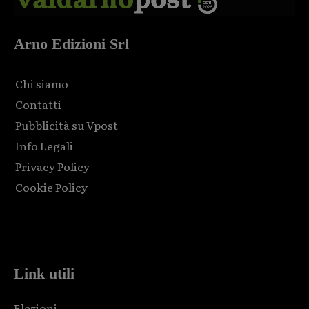
Arno Edizioni Srl
Chi siamo
Contatti
Pubblicità su Vpost
Info Legali
Privacy Policy
Cookie Policy
Html code here! Replace this with any non empty raw html
code and that's it.
Link utili
Elezioni