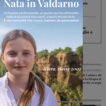
Un anno fa la strage in A1 in cui morirono
Gianni, Giulia e Franco. Lo schianto, il
processo, lo stop ai sorpassi fra tir....
Cronaca
3 Agosto 2026
Scomparso da una struttura di Castiglion
Fiorentino l’uomo che aveva ucciso la figlia a
Levane nel 2020
Articolo precedente
Articolo successivo
Cantiere per l’asfaltatura a Matassino
L’Altra Toscana di Carbini e del
e Figline: le modifiche alla viabilità
Ghingaro: la Toscana ha bisogno di
aria nuova, non di vecchie strategie
Ultime Notizie