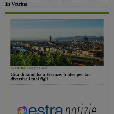
In Vetrina
In vetrina
6 Agosto 2026
Gita di famiglia a Firenze: 5 idee per far
divertire i tuoi figli