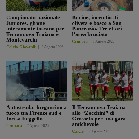
Campionato nazionale
Bucine, incendio di
Juniores, girone
oliveta e bosco a San
interamente toscano per
Pancrazio. Tre ettari
Terranuova Traiana e
l’area bruciata
Montevarchi
Cronaca
7 Agosto 2026
Calcio Giovanili
8 Agosto 2026
Autostrada, furgoncino a
Il Terranuova Traiana
fuoco tra Firenze sud e
allo “Zecchini” di
Incisa Reggello
Grosseto per una gara
amichevole
Cronaca
7 Agosto 2026
Calcio
7 Agosto 2026