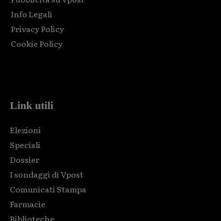
Info Legali
Privacy Policy
Cookie Policy
Html code here! Replace this with any non empty raw html
code and that's it.
Link utili
Elezioni
Speciali
Dossier
I sondaggi di Vpost
Comunicati Stampa
Farmacie
Biblioteche