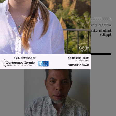
Articolo precedente
Articolo successivo
Stop alle truffe: i carabinieri
Mercato Ideal Club Incisa, gli ultimi
insegnano ai cittadini come difendersi
sviluppi
Ultime Notizie