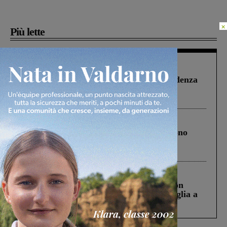
×
Più lette
Figline Incisa Valdarno
1 Agosto 2026
Piscina di Figline finanziata oltre la scadenza
Pnrr, il gruppo di Fratelli d’Italia: “Un
ringraziamento al Governo”
Cronaca
4 Agosto 2026
Un anno fa la strage in A1 in cui morirono
Gianni, Giulia e Franco. Lo schianto, il
processo, lo stop ai sorpassi fra tir....
Cronaca
3 Agosto 2026
Scomparso da una struttura di Castiglion
Fiorentino l’uomo che aveva ucciso la figlia a
Levane nel 2020