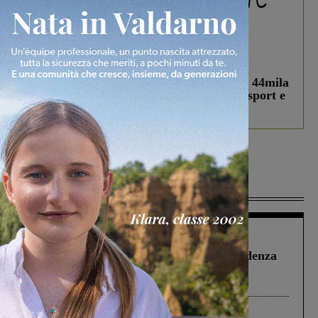
In vetrina
3 Agosto 2026
Estra Notizie agosto: Smart Cities, oltre 44mila
studenti coinvolti, torna il bando per lo sport e
debutta il podcast Estrair
Più lette
Figline Incisa Valdarno
1 Agosto 2026
Piscina di Figline finanziata oltre la scadenza
Pnrr, il gruppo di Fratelli d’Italia: “Un
ringraziamento al Governo”
Cronaca
4 Agosto 2026