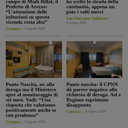
campo di Miah Billal, il
ha scelto la strada della
Prefetto di Arezzo:
continuità, appena un
“L’attenzione delle
paio i volti nuovi
istituzioni su questa
San Giovanni Valdarno
vicenda resta alta”
6 Agosto 2026
Cronaca
6 Agosto 2026
Punto Nascita, no alla
Punto nascita: il CPNN
deroga ma il Ministero
dà parere negativo alla
apre al monitoraggio di
richiesta di deroga. Asl e
sei mesi. Vadi: “Una
Regione esprimono
risposta che valutiamo
disappunto
positivamente anche se
Cronaca
6 Agosto 2026
con prudenza”
Cronaca
6 Agosto 2026