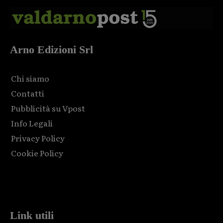
Arno Edizioni Srl
Chi siamo
Contatti
Pubblicità su Vpost
Info Legali
Privacy Policy
Cookie Policy
Html code here! Replace this with any non empty raw html
code and that's it.
Link utili