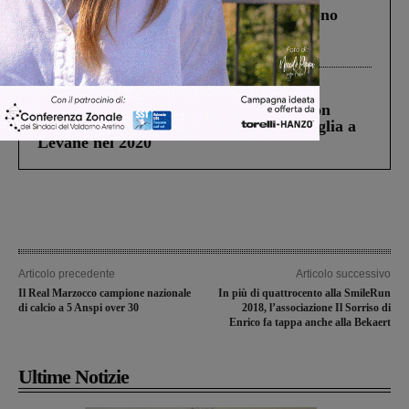
Un anno fa la strage in A1 in cui morirono
Gianni, Giulia e Franco. Lo schianto, il
processo, lo stop ai sorpassi fra tir....
Cronaca
3 Agosto 2026
Scomparso da una struttura di Castiglion
Fiorentino l’uomo che aveva ucciso la figlia a
Levane nel 2020
Articolo precedente
Articolo successivo
Il Real Marzocco campione nazionale
In più di quattrocento alla SmileRun
di calcio a 5 Anspi over 30
2018, l’associazione Il Sorriso di
Enrico fa tappa anche alla Bekaert
Ultime Notizie