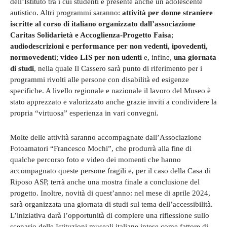
dell’Istituto tra i cui studenti è presente anche un adolescente
autistico. Altri programmi saranno:
attività per donne straniere
iscritte al corso di italiano organizzato dall’associazione
Caritas Solidarietà e Accoglienza-Progetto Faisa
;
audiodescrizioni e performance per non vedenti, ipovedenti,
normovedent
i;
video LIS per non udenti
e, infine,
una giornata
di studi
, nella quale Il Cassero sarà punto di riferimento per i
programmi rivolti alle persone con disabilità ed esigenze
specifiche. A livello regionale e nazionale il lavoro del Museo è
stato apprezzato e valorizzato anche grazie inviti a condividere la
propria “virtuosa” esperienza in vari convegni.
Molte delle attività saranno accompagnate dall’Associazione
Fotoamatori “Francesco Mochi”, che produrrà alla fine di
qualche percorso foto e video dei momenti che hanno
accompagnato queste persone fragili e, per il caso della Casa di
Riposo ASP, terrà anche una mostra finale a conclusione del
progetto. Inoltre, novità di quest’anno: nel mese di aprile 2024,
sarà organizzata una giornata di studi sul tema dell’accessibilità.
L’iniziativa darà l’opportunità di compiere una riflessione sullo
scenario delle Istituzioni museali italiane intese come fattore di