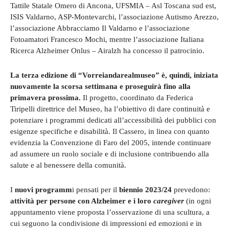
Tattile Statale Omero di Ancona, UFSMIA – Asl Toscana sud est,
ISIS Valdarno, ASP-Montevarchi, l’associazione Autismo Arezzo,
l’associazione Abbracciamo Il Valdarno e l’associazione
Fotoamatori Francesco Mochi, mentre l’associazione Italiana
Ricerca Alzheimer Onlus – Airalzh ha concesso il patrocinio.
La terza edizione di “Vorreiandarealmuseo” è, quindi, iniziata
nuovamente la scorsa settimana e proseguirà fino alla
primavera prossima.
Il progetto, coordinato da Federica
Tiripelli direttrice del Museo, ha l’obiettivo di dare continuità e
potenziare i programmi dedicati all’accessibilità dei pubblici con
esigenze specifiche e disabilità. Il Cassero, in linea con quanto
evidenzia la Convenzione di Faro del 2005, intende continuare
ad assumere un ruolo sociale e di inclusione contribuendo alla
salute e al benessere della comunità.
I
nuovi programm
i pensati per il
biennio 2023/24
prevedono:
attività per persone con Alzheimer e i loro
caregiver
(in ogni
appuntamento viene proposta l’osservazione di una scultura, a
cui seguono la condivisione di impressioni ed emozioni e in