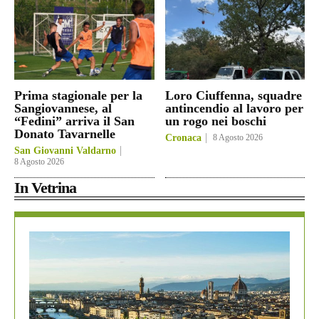
Prima stagionale per la
Loro Ciuffenna, squadre
Sangiovannese, al
antincendio al lavoro per
“Fedini” arriva il San
un rogo nei boschi
Donato Tavarnelle
Cronaca
8 Agosto 2026
San Giovanni Valdarno
8 Agosto 2026
In Vetrina