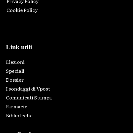
Privacy Policy
Cookie Policy
Html code here! Replace this with any non empty raw html
code and that's it.
Link utili
Elezioni
Speciali
Dossier
I sondaggi di Vpost
Comunicati Stampa
Farmacie
Biblioteche