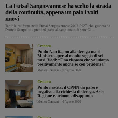
La Futsal Sangiovannese ha scelto la strada
della continuità, appena un paio i volti
nuovi
Tante le conferme nella Futsal Sangiovannese 2026-2027, che, guidata da
Daniele Scarpellini, prenderà parte al campionato di serie C1...
Cronaca
Punto Nascita, no alla deroga ma il
Ministero apre al monitoraggio di sei
mesi. Vadi: “Una risposta che valutiamo
positivamente anche se con prudenza”
Monica Campani
-
6 Agosto 2026
Cronaca
Punto nascita: il CPNN dà parere
negativo alla richiesta di deroga. Asl e
Regione esprimono disappunto
Monica Campani
-
6 Agosto 2026
Cronaca