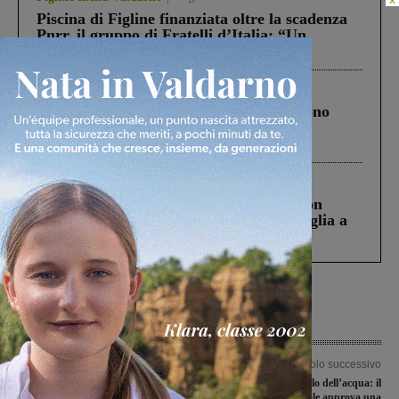
Piscina di Figline finanziata oltre la scadenza
Pnrr, il gruppo di Fratelli d’Italia: “Un
ringraziamento al Governo”
Cronaca
4 Agosto 2026
Un anno fa la strage in A1 in cui morirono
Gianni, Giulia e Franco. Lo schianto, il
processo, lo stop ai sorpassi fra tir....
Cronaca
3 Agosto 2026
Scomparso da una struttura di Castiglion
Fiorentino l’uomo che aveva ucciso la figlia a
Levane nel 2020
Articolo precedente
Articolo successivo
Cade mentre fa enduro nei boschi
Qualità e controllo dell’acqua: il
sopra Figline, soccorso dal 118
consiglio comunale approva una