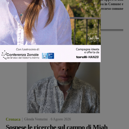
mozione di Terranuova in Comune e
Percorso comune
Ultime Notizie
Cronaca
Glenda Venturini
-
6 Agosto 2026
Sospese le ricerche sul campo di Miah