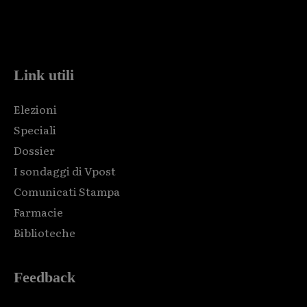
Html code here! Replace this with any non empty raw html
code and that's it.
Link utili
Elezioni
Speciali
Dossier
I sondaggi di Vpost
Comunicati Stampa
Farmacie
Biblioteche
Feedback