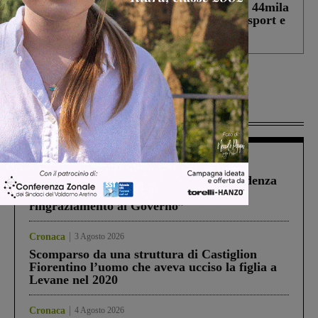
Estra Notizie agosto: Smart Cities, oltre 44mila
studenti coinvolti, torna il bando per lo sport e
debutta il podcast Estrair
Più lette
Figline Incisa Valdarno
1 Agosto 2026
Piscina di Figline finanziata oltre la scadenza
Pnrr, il gruppo di Fratelli d’Italia: “Un
ringraziamento al Governo”
Cronaca
3 Agosto 2026
Scomparso da una struttura di Castiglion
Fiorentino l’uomo che aveva ucciso la figlia a
Levane nel 2020
Cronaca
4 Agosto 2026