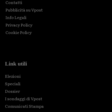
Contatti
Pubblicità su Vpost
Info Legali
Privacy Policy
Cookie Policy
Html code here! Replace this with any non empty raw html
code and that's it.
Link utili
Elezioni
Speciali
Dossier
I sondaggi di Vpost
Comunicati Stampa