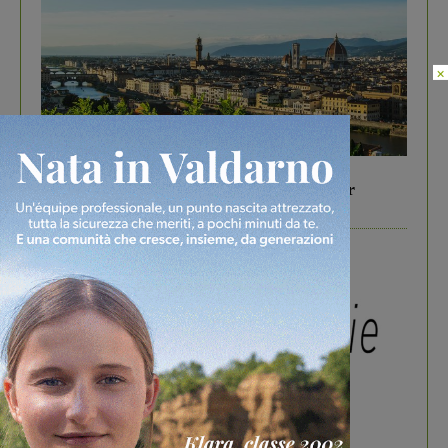
×
In vetrina
6 Agosto 2026
Gita di famiglia a Firenze: 5 idee per far
divertire i tuoi figli
In vetrina
3 Agosto 2026