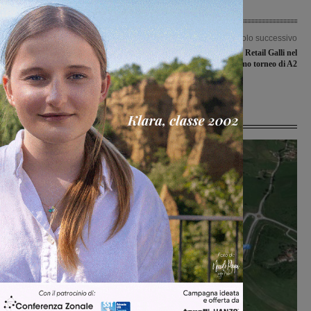
Articolo precedente
Articolo successivo
Partiti lavori di riqualificazione lungo
Le avversarie della RR Retail Galli nel
via Aretina a Levanella: investimento
prossimo torneo di A2
da 41mila euro
Ultime Notizie