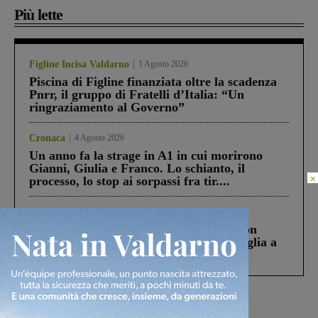
Più lette
Figline Incisa Valdarno
1 Agosto 2026
Piscina di Figline finanziata oltre la scadenza
Pnrr, il gruppo di Fratelli d’Italia: “Un
ringraziamento al Governo”
Cronaca
4 Agosto 2026
Un anno fa la strage in A1 in cui morirono
Gianni, Giulia e Franco. Lo schianto, il
×
processo, lo stop ai sorpassi fra tir....
Cronaca
3 Agosto 2026
Scomparso da una struttura di Castiglion
Fiorentino l’uomo che aveva ucciso la figlia a
Levane nel 2020