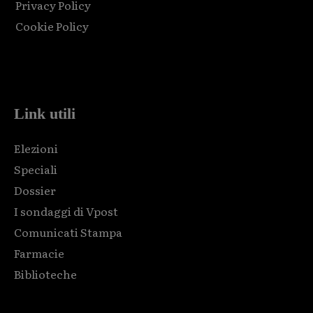
Privacy Policy
Cookie Policy
Html code here! Replace this with any non empty raw html
code and that's it.
Link utili
Elezioni
Speciali
Dossier
I sondaggi di Vpost
Comunicati Stampa
Farmacie
Biblioteche