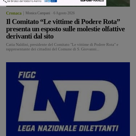
Cronaca
Monica Campani
-
6 Agosto 2026
Il Comitato “Le vittime di Podere Rota”
presenta un esposto sulle molestie olfattive
derivanti dal sito
Catia Naldini, presidente del Comitato "Le vittime di Podere Rota" e
rappresentante dei cittadini del Comune di S. Giovanni...