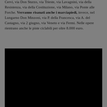
Cervi, via Don Sturzo, via Trieste, via Lavagnini, via della
Resistenza, via della Costituzione, via Milano, via Ponte alle
Forche.
Verranno risanati anche i marciapiedi,
invece, nel
Lungarno Don Minzoni, via P. della Francesca, via A. del
Castagno, via 2 giugno, via Veneto e via Fermi. Nelle opere
rientrano anche le piste ciclabili per oltre 8.000 euro.