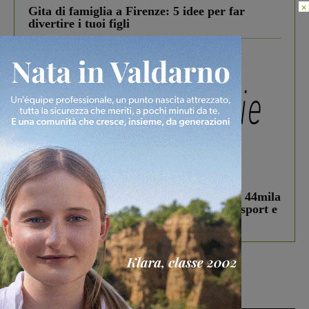
×
Gita di famiglia a Firenze: 5 idee per far
divertire i tuoi figli
In vetrina
3 Agosto 2026
Estra Notizie agosto: Smart Cities, oltre 44mila
studenti coinvolti, torna il bando per lo sport e
debutta il podcast Estrair
Più lette