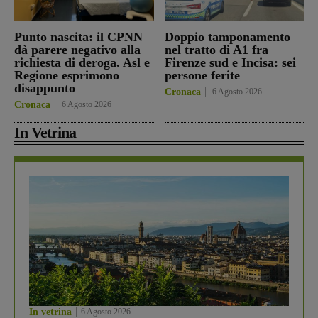
Punto nascita: il CPNN
Doppio tamponamento
dà parere negativo alla
nel tratto di A1 fra
richiesta di deroga. Asl e
Firenze sud e Incisa: sei
Regione esprimono
persone ferite
disappunto
Cronaca
6 Agosto 2026
Cronaca
6 Agosto 2026
In Vetrina
In vetrina
6 Agosto 2026