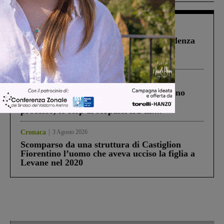
Figline Incisa Valdarno
1 Agosto 2026
Piscina di Figline finanziata oltre la scadenza
Pnrr, il gruppo di Fratelli d’Italia: “Un
ringraziamento al Governo”
Cronaca
4 Agosto 2026
Un anno fa la strage in A1 in cui morirono
Gianni, Giulia e Franco. Lo schianto, il
processo, lo stop ai sorpassi fra tir....
Cronaca
3 Agosto 2026
Scomparso da una struttura di Castiglion
Fiorentino l’uomo che aveva ucciso la figlia a
Levane nel 2020