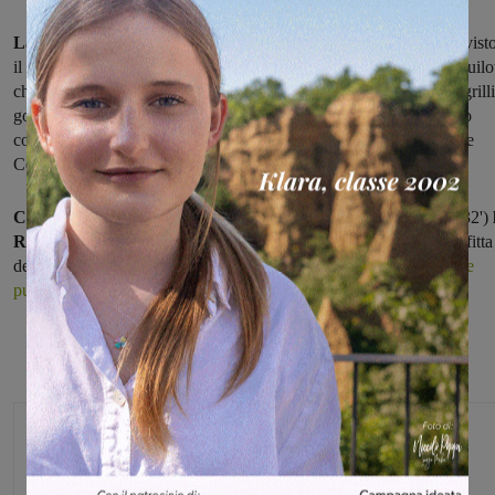
La ventiseiesima giornata
nel campionato juniores regionali ha vist
il
successo del Montevarchi nel derby con il Figline,
con gli aquilot
che in trasferta si sono
imposti 2-5
(per la squadra di casa di Zangrilli
gol del momentaneo 1-1 il di Neri la rete del 2-3, i rossoblù hanno
colpito con, nell'ordine, Babacar, Notturni, due volrte Corsi, infine
Celindi).
Con due reti di Picchiani
nel corso del primo tempo (al 20 e al 32')
Rignanese
ha espugnato il campo di Foiano e, in virtù della sconfitta
della Settignanese a Sinalunga, è salita
al secondo posto
,
a cinque
punti
dalla capolista Antella.
Michele Bossini