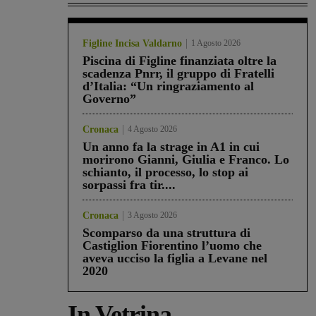
Figline Incisa Valdarno
1 Agosto 2026
Piscina di Figline finanziata oltre la
scadenza Pnrr, il gruppo di Fratelli
d’Italia: “Un ringraziamento al
Governo”
Cronaca
4 Agosto 2026
Un anno fa la strage in A1 in cui
morirono Gianni, Giulia e Franco. Lo
schianto, il processo, lo stop ai
sorpassi fra tir....
Cronaca
3 Agosto 2026
Scomparso da una struttura di
Castiglion Fiorentino l’uomo che
aveva ucciso la figlia a Levane nel
2020
In Vetrina