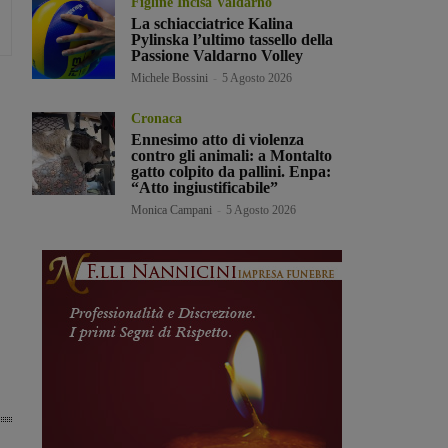
Figline Incisa Valdarno
La schiacciatrice Kalina
Pylinska l’ultimo tassello della
Passione Valdarno Volley
Michele Bossini
-
5 Agosto 2026
Cronaca
Ennesimo atto di violenza
contro gli animali: a Montalto
gatto colpito da pallini. Enpa:
“Atto ingiustificabile”
Monica Campani
-
5 Agosto 2026