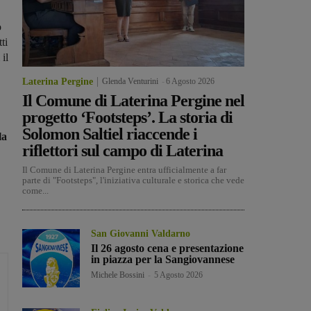
o
ti
 il
Laterina Pergine
Glenda Venturini
-
6 Agosto 2026
Il Comune di Laterina Pergine nel
progetto ‘Footsteps’. La storia di
Solomon Saltiel riaccende i
la
riflettori sul campo di Laterina
Il Comune di Laterina Pergine entra ufficialmente a far
parte di "Footsteps", l'iniziativa culturale e storica che vede
come...
San Giovanni Valdarno
Il 26 agosto cena e presentazione
in piazza per la Sangiovannese
Michele Bossini
-
5 Agosto 2026