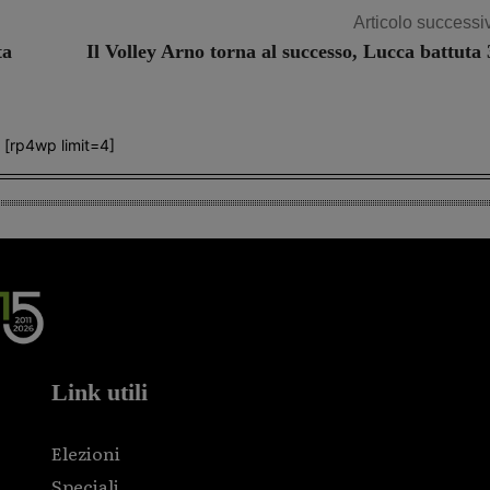
Articolo successi
ta
Il Volley Arno torna al successo, Lucca battuta 
[rp4wp limit=4]
Link utili
Elezioni
Speciali