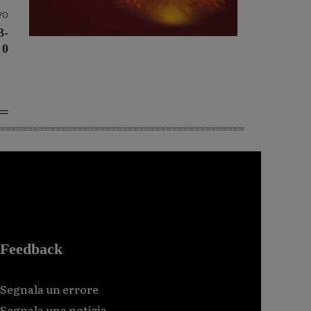
vo
3-
0
Feedback
Segnala un errore
Segnala una notizia