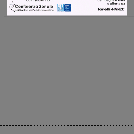
Share