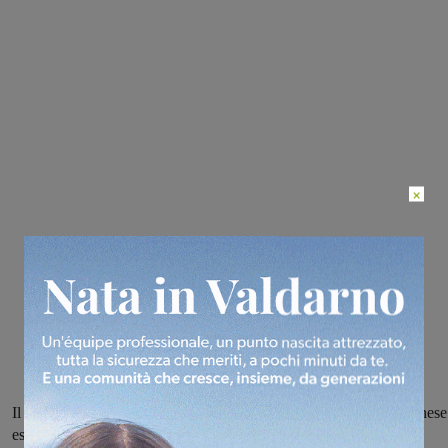
×
Il Montevarchi si impone sul campo del Figline per 2-5, la Rignanese
espugna Foiano per 0-2 e sale al secondo posto