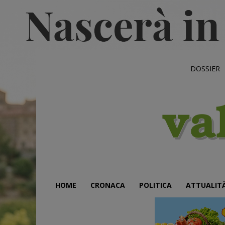
DOSSIER
HOME
CRONACA
POLITICA
ATTUALIT