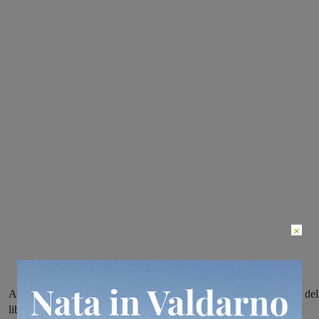
×
Appuntamento venerdì 29 settembre dalle 21 per la presentazione del
libro “La Felicità è troppo poco” di Luigino Bruni