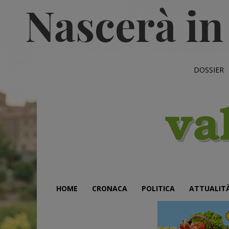
DOSSIER
HOME
CRONACA
POLITICA
ATTUALIT