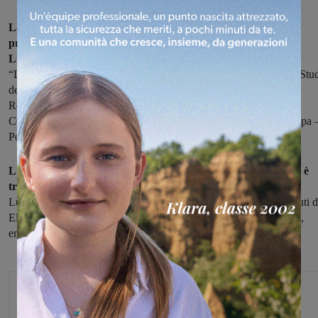
La felicità al centro di un convegno e di un confronto in
programma venerdì prossimo, 29 settembre, alle 21 al Polo
Lionello Bonfanti del Burchio
, nel comune di Figline e Incisa.
“Dialogo sulla felicità” è il titolo dell'iniziativa, a cura del Centro Stu
delle Misericordie d'Italia “Alfredo Merlini” – Accademia della
Reciprocità e del Dono, costituito grazie al partenariato tra
Confederazione Nazionale delle Misericordie d'Italia ed E di C. Spa 
Polo Lionello Bonfanti.
L'iniziativa sarà occasione per presentare il libro “La Felicità è
troppo poco. Note a margine del capitalismo”
dell'economista
Luigino Bruni. Oltre all'intervento dell'autore ci saranno i contributi d
Elena Pulcini, filosofia sociale, e dell'economista Nicolò Bellanca,
entrambi dell'Università di Firenze.
Glenda Venturini