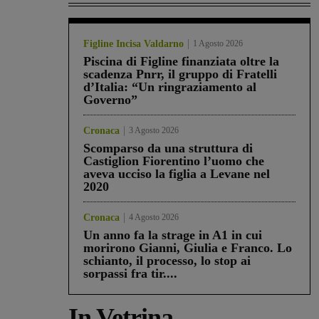
Figline Incisa Valdarno
1 Agosto 2026
Piscina di Figline finanziata oltre la
scadenza Pnrr, il gruppo di Fratelli
d’Italia: “Un ringraziamento al
Governo”
Cronaca
3 Agosto 2026
Scomparso da una struttura di
Castiglion Fiorentino l’uomo che
aveva ucciso la figlia a Levane nel
2020
Cronaca
4 Agosto 2026
Un anno fa la strage in A1 in cui
morirono Gianni, Giulia e Franco. Lo
schianto, il processo, lo stop ai
sorpassi fra tir....
In Vetrina