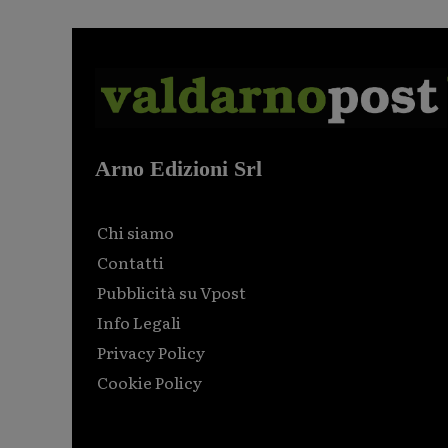
Arno Edizioni Srl
Chi siamo
Contatti
Pubblicità su Vpost
Info Legali
Privacy Policy
Cookie Policy
Html code here! Replace this with any non empty raw
html code and that's it.