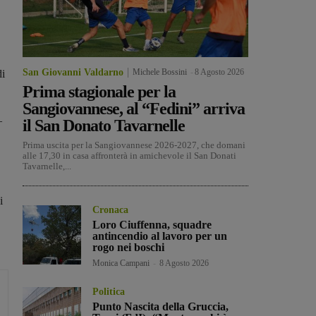
San Giovanni Valdarno
Michele Bossini
-
8 Agosto 2026
di
Prima stagionale per la
Sangiovannese, al “Fedini” arriva
–
il San Donato Tavarnelle
Prima uscita per la Sangiovannese 2026-2027, che domani
alle 17,30 in casa affronterà in amichevole il San Donati
Tavarnelle,...
i
Cronaca
Loro Ciuffenna, squadre
antincendio al lavoro per un
rogo nei boschi
Monica Campani
-
8 Agosto 2026
Politica
Punto Nascita della Gruccia,