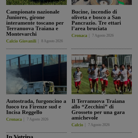
Campionato nazionale
Bucine, incendio di
Juniores, girone
oliveta e bosco a San
interamente toscano per
Pancrazio. Tre ettari
Terranuova Traiana e
l’area bruciata
Montevarchi
Cronaca
7 Agosto 2026
Calcio Giovanili
8 Agosto 2026
Autostrada, furgoncino a
Il Terranuova Traiana
fuoco tra Firenze sud e
allo “Zecchini” di
Incisa Reggello
Grosseto per una gara
amichevole
Cronaca
7 Agosto 2026
Calcio
7 Agosto 2026
In Vetrina