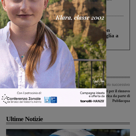
Gianni, Giulia e Franco. Lo schianto, il
processo, lo stop ai sorpassi fra tir....
Cronaca
3 Agosto 2026
Scomparso da una struttura di Castiglion
Fiorentino l’uomo che aveva ucciso la figlia a
Levane nel 2020
Articolo precedente
Articolo successivo
Porcellino: auto dei carabinieri finisce
Due giorni di lavori per il rinnovo
contro un bar durante un
della rete idrica da parte di
inseguimento. Nessun ferito
Publiacqua
Ultime Notizie