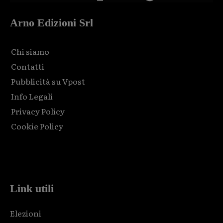
Arno Edizioni Srl
Chi siamo
Contatti
Pubblicità su Vpost
Info Legali
Privacy Policy
Cookie Policy
Html code here! Replace this with any non empty raw html
code and that's it.
Link utili
Elezioni