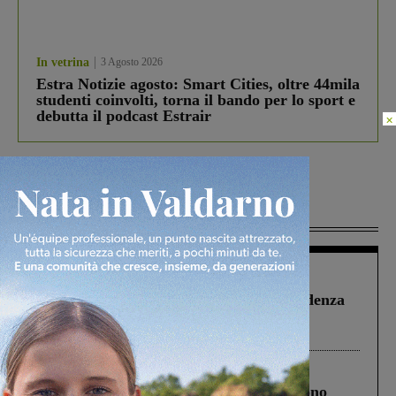
In vetrina
3 Agosto 2026
Estra Notizie agosto: Smart Cities, oltre 44mila
studenti coinvolti, torna il bando per lo sport e
debutta il podcast Estrair
×
Più lette
Figline Incisa Valdarno
1 Agosto 2026
Piscina di Figline finanziata oltre la scadenza
Pnrr, il gruppo di Fratelli d’Italia: “Un
ringraziamento al Governo”
Cronaca
4 Agosto 2026
Un anno fa la strage in A1 in cui morirono