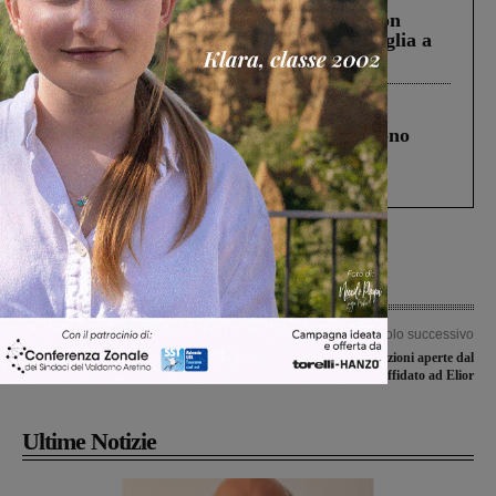
Scomparso da una struttura di Castiglion
Fiorentino l’uomo che aveva ucciso la figlia a
Levane nel 2020
Cronaca
4 Agosto 2026
Un anno fa la strage in A1 in cui morirono
Gianni, Giulia e Franco. Lo schianto, il
processo, lo stop ai sorpassi fra tir....
Articolo precedente
Articolo successivo
Insieme per Thalia, secondo
Servizio mensa: le iscrizioni aperte dal
intervento fissato a Ferragosto
5 agosto. Il servizio affidato ad Elior
Ultime Notizie