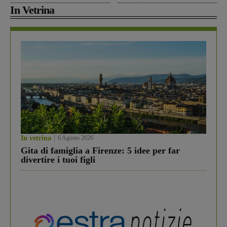
In Vetrina
In vetrina
6 Agosto 2026
Gita di famiglia a Firenze: 5 idee per far
divertire i tuoi figli