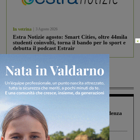
In vetrina
3 Agosto 2026
Estra Notizie agosto: Smart Cities, oltre 44mila
×
studenti coinvolti, torna il bando per lo sport e
debutta il podcast Estrair
Più lette
Figline Incisa Valdarno
1 Agosto 2026
Piscina di Figline finanziata oltre la scadenza
Pnrr, il gruppo di Fratelli d’Italia: “Un
ringraziamento al Governo”
Cronaca
3 Agosto 2026