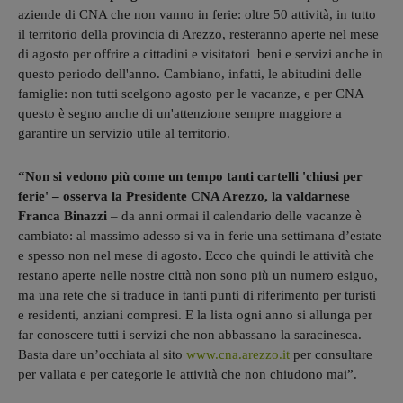
aziende di CNA che non vanno in ferie: oltre 50 attività, in tutto
il territorio della provincia di Arezzo, resteranno aperte nel mese
di agosto per offrire a cittadini e visitatori beni e servizi anche in
questo periodo dell'anno. Cambiano, infatti, le abitudini delle
famiglie: non tutti scelgono agosto per le vacanze, e per CNA
questo è segno anche di un'attenzione sempre maggiore a
garantire un servizio utile al territorio.
“Non si vedono più come un tempo tanti cartelli 'chiusi per
ferie' – osserva la Presidente CNA Arezzo, la valdarnese
Franca Binazzi
– da anni ormai il calendario delle vacanze è
cambiato: al massimo adesso si va in ferie una settimana d’estate
e spesso non nel mese di agosto. Ecco che quindi le attività che
restano aperte nelle nostre città non sono più un numero esiguo,
ma una rete che si traduce in tanti punti di riferimento per turisti
e residenti, anziani compresi. E la lista ogni anno si allunga per
far conoscere tutti i servizi che non abbassano la saracinesca.
Basta dare un’occhiata al sito
www.cna.arezzo.it
per consultare
per vallata e per categorie le attività che non chiudono mai”.