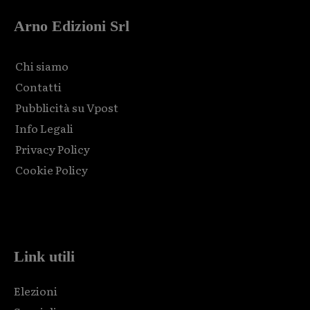
Arno Edizioni Srl
Chi siamo
Contatti
Pubblicità su Vpost
Info Legali
Privacy Policy
Cookie Policy
Html code here! Replace this with any non empty raw html
code and that's it.
Link utili
Elezioni