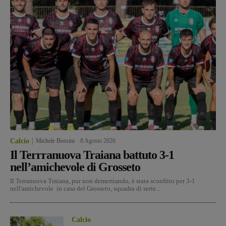
Calcio
Michele Bossini
-
8 Agosto 2026
Il Terrranuova Traiana battuto 3-1
nell’amichevole di Grosseto
Il Terranuova Traiana, pur non demeritando, è stata sconfitto per 3-1
nell'amichevole in casa del Grosseto, squadra di serie...
Calcio