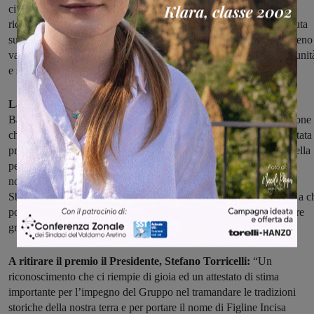
ci rappresentate in tutto il mondo, ed è giusto che la vostra città vi
riconoscesse un attestato. È anche per questo che la scelta è ricaduta
sugli Sbandieratori senza il minimo dubbio: voi rappresentate a pieno 
valori dell’amicizia, dell’unione, dello spirito di sacrificio, di comunit
e soprattutto le emozioni, che regalate a tutti”.
La sindaca Giulia Mugnai:
“Oggi consegniamo il Premio
Bambagella in occasione della Festa della Toscana, una celebrazione
che è molto importante per ricordare come la nostra Regione sia stata 
prima a compiere un grande passo di civiltà, con l’eliminazione della
pena di morte. Non dobbiamo mai dimenticare dove affondano le
nostre radici. Ecco in questa occasione, il riconoscimento agli
Sbandieratori dei Borghi e Sestieri Fiorentini è un ringraziamento a c
porta la nostra storia nel mondo, emozionando e divertendo sempre
grazie all’impegno profuso in questi anni”.
A ritirare il premio il Presidente, Stefano Torricelli:
“Un
riconoscimento che ci riempie di gioia ed un attestato di stima
importante per l’impegno del Gruppo nel tramandare le tradizioni
storiche della nostra terra e per portare il nome di Figline Incisa