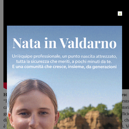
×
Ha detto il Presidente del Consiglio comunale, Federico Cecoro:
“Il Premio Bambagella normalmente va ad una persona, ma in questo
caso è stato assegnato ad un intero gruppo, quello degli Sbandieratori
grazie all’unanimità raggiunta al momento della votazione dell’Uffici
di Presidenza. Insomma, una assegnazione ampiamente condivisa, ch
è un attestato di stima, di amicizia e gratitudine nei vostri confronti. V