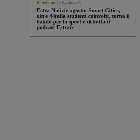
In vetrina
3 Agosto 2026
Estra Notizie agosto: Smart Cities,
oltre 44mila studenti coinvolti, torna il
bando per lo sport e debutta il
podcast Estrair