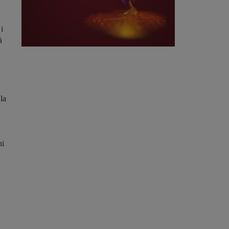
i
à
la
hi