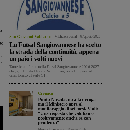
io
San Giovanni Valdarno
Michele Bossini
-
6 Agosto 2026
to
La Futsal Sangiovannese ha scelto
la strada della continuità, appena
o
un paio i volti nuovi
na
Tante le conferme nella Futsal Sangiovannese 2026-2027,
che, guidata da Daniele Scarpellini, prenderà parte al
campionato di serie C1...
Cronaca
Punto Nascita, no alla deroga
ma il Ministero apre al
monitoraggio di sei mesi. Vadi:
“Una risposta che valutiamo
positivamente anche se con
prudenza”
Monica Campani
-
6 Agosto 2026