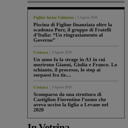
Figline Incisa Valdarno
1 Agosto 2026
Piscina di Figline finanziata oltre la
scadenza Pnrr, il gruppo di Fratelli
d’Italia: “Un ringraziamento al
Governo”
Cronaca
4 Agosto 2026
Un anno fa la strage in A1 in cui
morirono Gianni, Giulia e Franco. Lo
schianto, il processo, lo stop ai
sorpassi fra tir....
Cronaca
3 Agosto 2026
Scomparso da una struttura di
Castiglion Fiorentino l’uomo che
aveva ucciso la figlia a Levane nel
2020
In Vetrina