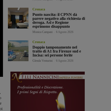
Cronaca
Punto nascita: il CPNN dà
parere negativo alla richiesta di
deroga. Asl e Regione
esprimono disappunto
Monica Campani
-
6 Agosto 2026
Cronaca
Doppio tamponamento nel
tratto di A1 fra Firenze sud e
Incisa: sei persone ferite
Glenda Venturini
-
6 Agosto 2026
,
o
e
oi