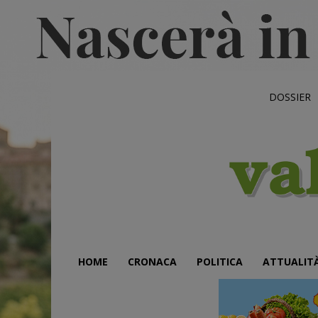
DOSSIER
HOME
CRONACA
POLITICA
ATTUALIT