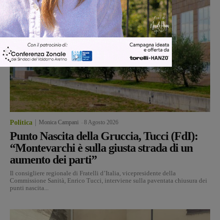
Politica
Monica Campani
-
8 Agosto 2026
Punto Nascita della Gruccia, Tucci (FdI):
“Montevarchi è sulla giusta strada di un
aumento dei parti”
Il consigliere regionale di Fratelli d’Italia, vicepresidente della
Commissione Sanità, Enrico Tucci, interviene sulla paventata chiusura dei
punti nascita...