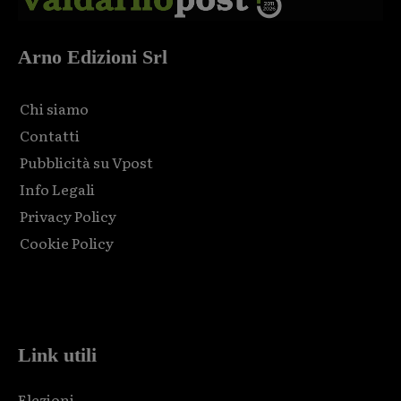
Arno Edizioni Srl
Chi siamo
Contatti
Pubblicità su Vpost
Info Legali
Privacy Policy
Cookie Policy
Html code here! Replace this with any non empty raw html
code and that's it.
Link utili
Elezioni