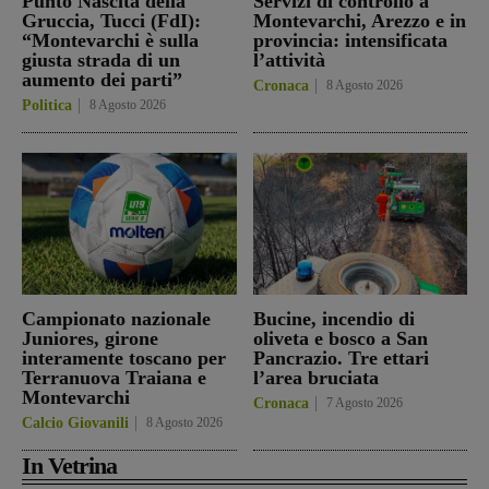
Punto Nascita della
Servizi di controllo a
Gruccia, Tucci (FdI):
Montevarchi, Arezzo e in
“Montevarchi è sulla
provincia: intensificata
giusta strada di un
l’attività
aumento dei parti”
Cronaca
8 Agosto 2026
Politica
8 Agosto 2026
Campionato nazionale
Bucine, incendio di
Juniores, girone
oliveta e bosco a San
interamente toscano per
Pancrazio. Tre ettari
Terranuova Traiana e
l’area bruciata
Montevarchi
Cronaca
7 Agosto 2026
Calcio Giovanili
8 Agosto 2026
In Vetrina