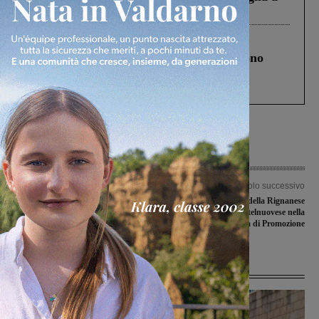
Levane nel 2020
Cronaca
4 Agosto 2026
Un anno fa la strage in A1 in cui morirono
Gianni, Giulia e Franco. Lo schianto, il
processo, lo stop ai sorpassi fra tir....
Articolo precedente
Articolo successivo
Elezioni amministrative, le affluenze
Vittoria scoppiettante della Rignanese
delle 19.00: a Montevarchi ha votato il
e sconfitta della Castelnuovese nella
41,22%, a Reggello il 34,78%
prima giornata di Promozione
Ultime Notizie