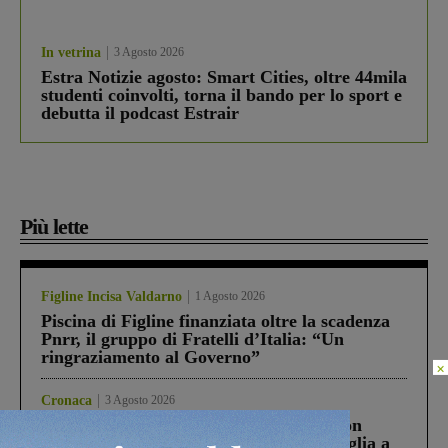
In vetrina
3 Agosto 2026
Estra Notizie agosto: Smart Cities, oltre 44mila
studenti coinvolti, torna il bando per lo sport e
debutta il podcast Estrair
Più lette
Figline Incisa Valdarno
1 Agosto 2026
Piscina di Figline finanziata oltre la scadenza
Pnrr, il gruppo di Fratelli d’Italia: “Un
ringraziamento al Governo”
×
Cronaca
3 Agosto 2026
Scomparso da una struttura di Castiglion
Fiorentino l’uomo che aveva ucciso la figlia a