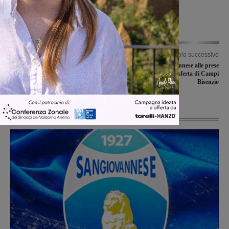
Articolo precedente
Articolo successivo
Manifatturiero e moda, ancora tanta
La Futsal Sangiovannese alle prese
incertezza per il futuro. La crisi si fa
con la difficile trasferta di Campi
sentire: chiude un calzaturificio
Bisenzio
Ultime Notizie