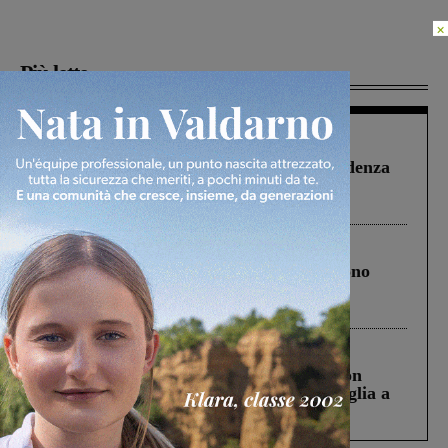
×
Più lette
Figline Incisa Valdarno
1 Agosto 2026
Piscina di Figline finanziata oltre la scadenza
Pnrr, il gruppo di Fratelli d’Italia: “Un
ringraziamento al Governo”
Cronaca
4 Agosto 2026
Un anno fa la strage in A1 in cui morirono
Gianni, Giulia e Franco. Lo schianto, il
processo, lo stop ai sorpassi fra tir....
Cronaca
3 Agosto 2026
Scomparso da una struttura di Castiglion
Fiorentino l’uomo che aveva ucciso la figlia a
Levane nel 2020