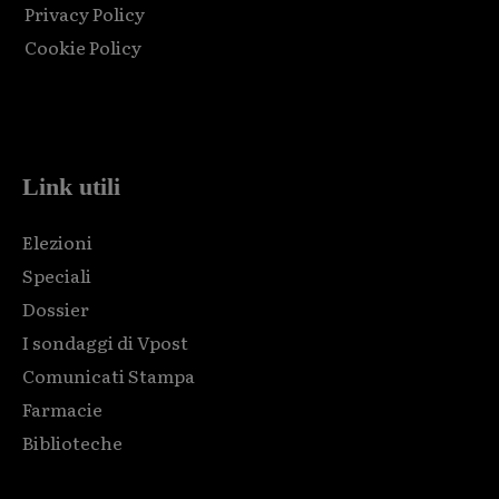
Privacy Policy
Cookie Policy
Html code here! Replace this with any non empty raw html
code and that's it.
Link utili
Elezioni
Speciali
Dossier
I sondaggi di Vpost
Comunicati Stampa
Farmacie
Biblioteche