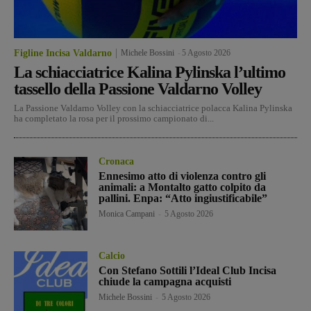
Figline Incisa Valdarno
Michele Bossini
-
5 Agosto 2026
La schiacciatrice Kalina Pylinska l’ultimo
tassello della Passione Valdarno Volley
La Passione Valdarno Volley con la schiacciatrice polacca Kalina Pylinska
ha completato la rosa per il prossimo campionato di...
Cronaca
Ennesimo atto di violenza contro gli
animali: a Montalto gatto colpito da
pallini. Enpa: “Atto ingiustificabile”
Monica Campani
-
5 Agosto 2026
Calcio
Con Stefano Sottili l’Ideal Club Incisa
chiude la campagna acquisti
Michele Bossini
-
5 Agosto 2026