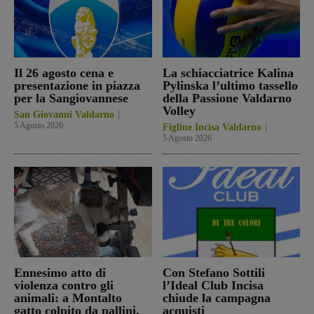
Il 26 agosto cena e
La schiacciatrice Kalina
presentazione in piazza
Pylinska l’ultimo tassello
per la Sangiovannese
della Passione Valdarno
Volley
San Giovanni Valdarno
5 Agosto 2026
Figline Incisa Valdarno
5 Agosto 2026
Ennesimo atto di
Con Stefano Sottili
violenza contro gli
l’Ideal Club Incisa
animali: a Montalto
chiude la campagna
gatto colpito da pallini.
acquisti