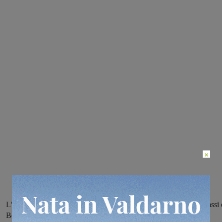
×
L’interrogazione è firmata dai consiglieri comunali Mobidelli, Grassi 
Benedetti dela Lista Civica e Quercioli del Movimento 5 Stelle.