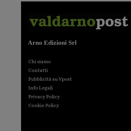
Arno Edizioni Srl
Chi siamo
Contatti
Pubblicità su Vpost
Info Legali
Privacy Policy
Cookie Policy
Html code here! Replace this with any non empty raw
html code and that's it.