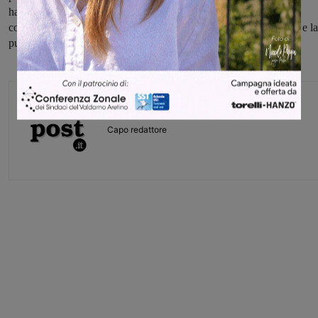
ha la Asl e che ruolo Publiacqua nelle analisi e nel controllo". I
consiglieri chiedono anche di conoscere la periodicità dei prelievi e la
pubblicazione dell'esito delle analisi sul sito del comune.
Glenda Venturini
Capo redattore
Share