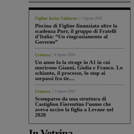
Figline Incisa Valdarno
1 Agosto 2026
Piscina di Figline finanziata oltre la
scadenza Pnrr, il gruppo di Fratelli
d’Italia: “Un ringraziamento al
Governo”
Cronaca
4 Agosto 2026
Un anno fa la strage in A1 in cui
morirono Gianni, Giulia e Franco. Lo
schianto, il processo, lo stop ai
sorpassi fra tir....
Cronaca
3 Agosto 2026
Scomparso da una struttura di
Castiglion Fiorentino l’uomo che
aveva ucciso la figlia a Levane nel
2020
In Vetrina