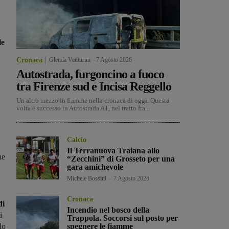
le
Cronaca
Glenda Venturini
-
7 Agosto 2026
Autostrada, furgoncino a fuoco
tra Firenze sud e Incisa Reggello
Un altro mezzo in fiamme nella cronaca di oggi. Questa
volta è successo in Autostrada A1, nel tratto fra...
Calcio
Il Terranuova Traiana allo
ne
“Zecchini” di Grosseto per una
gara amichevole
Michele Bossini
-
7 Agosto 2026
Cronaca
di
Incendio nel bosco della
i
Trappola. Soccorsi sul posto per
lo
spegnere le fiamme