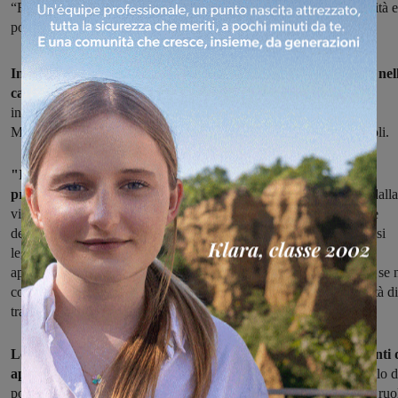
“Raccogliamo la preoccupazione dei cittadini sui controlli di qualità e
potabilità dell’acqua erogata da Publiacqua. Serve trasparenza”
Informazioni più esaustive sulla qualità dell'acqua che arriva nel
case di chi abita a Castelfranco Piandiscò.
A chiederle, in una
interrogazione congiunta, sono i consiglieri della Lista Civica,
Morbidelli, Grassi e Benedetti; e del Movimento 5 Stelle, Quercioli.
"Il Movimento Consumatori e i cittadini del territorio sono
preoccupati per le notizie discordanti che talvolta emergono
dalla
visione degli atti in relazione ai rapporti con Publiacqua, il gestore
dell’acqua potabile, e in merito alla qualità dell’acqua erogarata", si
legge nel testo. Nel territorio comunale ci sono buone fonti di
approvvigionamento di sorgente, superficiali e da pozzi, "ma non se 
conoscono le modalità di immissione in rete, né le diverse modalità di
trattamento", spiegano ancora i consiglieri.
Le richieste di chiarezza riguardano in particolare "tutti i punti 
approvvigionamento
nel territorio; chi è responsabile del controllo d
potabilità dell’acqua immessa in rete; che ruolo ha il comune, che ruo