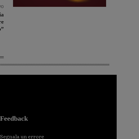
vo
ia
re
o”
Feedback
Segnala un errore