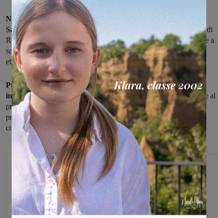
Non è risultata potabile alle analisi, l'acqua dell'acquedotto al
Saltino:
per questo il sindaco ha firmato l’ordinanza del Comune di
Reggello in cui si invita i cittadini della frazione ad utilizzare usare a
scopi potabili e alimentari l’acqua erogata se non dopo opportuna
ebollizione.
Publiacqua fa sapere che i tecnici e il laboratorio sono già
intervenuti
prendendo tutti i provvedimenti e le misure necessarie al
pronto ritorno della piena potabilità dell’acqua erogata. Il
provvedimento cautelativo, però, rimane valido fino a nuova
comunicazione.
Glenda Venturini
Capo redattore