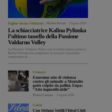
Figline Incisa Valdarno
Michele Bossini
-
5 Agosto 2026
La schiacciatrice Kalina Pylinska
l’ultimo tassello della Passione
Valdarno Volley
La Passione Valdarno Volley con la schiacciatrice polacca
Kalina Pylinska ha completato la rosa per il prossimo
campionato di...
Cronaca
Ennesimo atto di violenza
contro gli animali: a Montalto
gatto colpito da pallini. Enpa:
“Atto ingiustificabile”
Monica Campani
-
5 Agosto 2026
Calcio
Con Stefano Sottili l’Ideal Club