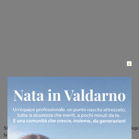
×
Si può utilizzare l’acqua del rubinetto a scopi alimentari soltanto dop
bollitura. Publiacqua al lavoro per individuare il problema