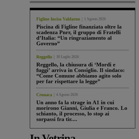
Figline Incisa Valdarno
1 Agosto 2026
Piscina di Figline finanziata oltre la
scadenza Pnrr, il gruppo di Fratelli
d’Italia: “Un ringraziamento al
Governo”
Reggello
30 Luglio 2026
Reggello, la chiusura di ‘Mordi e
fuggi’ arriva in Consiglio. Il sindaco:
“Come Comune abbiamo agito solo
per far rispettare la legge”
Cronaca
4 Agosto 2026
Un anno fa la strage in A1 in cui
morirono Gianni, Giulia e Franco. Lo
schianto, il processo, lo stop ai
sorpassi fra tir....
In Vetrina