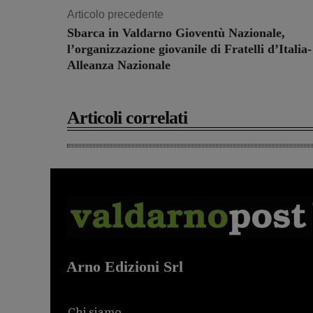
Articolo precedente
Sbarca in Valdarno Gioventù Nazionale,
l’organizzazione giovanile di Fratelli d’Italia-
Alleanza Nazionale
Articoli correlati
Arno Edizioni Srl
Chi siamo