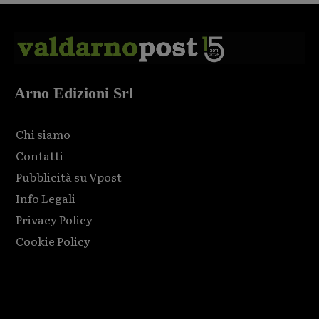
Arno Edizioni Srl
Chi siamo
Contatti
Pubblicità su Vpost
Info Legali
Privacy Policy
Cookie Policy
Html code here! Replace this with any non empty raw html
code and that's it.