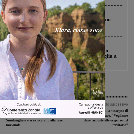
Cronaca
4 Agosto 2026
Un anno fa la strage in A1 in cui morirono
Gianni, Giulia e Franco. Lo schianto, il
processo, lo stop ai sorpassi fra tir....
Cronaca
3 Agosto 2026
Scomparso da una struttura di Castiglion
Fiorentino l’uomo che aveva ucciso la figlia a
Levane nel 2020
Articolo precedente
Articolo successivo
Gli juniores nazionali della
Federico Pizzarotti a sostegno di
Sangiovannese battono la
Daniele Raspini sindaco. “Vogliamo
Sinalunghese e si avvicinano alla fase
dare risposte alle esigenze del
nazionale
territorio”