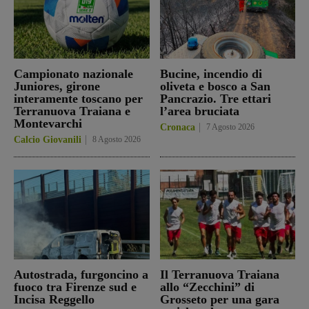
Campionato nazionale
Bucine, incendio di
Juniores, girone
oliveta e bosco a San
interamente toscano per
Pancrazio. Tre ettari
Terranuova Traiana e
l’area bruciata
Montevarchi
Cronaca
7 Agosto 2026
Calcio Giovanili
8 Agosto 2026
Autostrada, furgoncino a
Il Terranuova Traiana
fuoco tra Firenze sud e
allo “Zecchini” di
Incisa Reggello
Grosseto per una gara