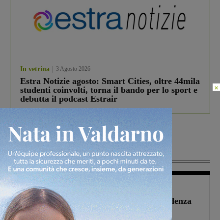
In vetrina
3 Agosto 2026
Estra Notizie agosto: Smart Cities, oltre 44mila
×
studenti coinvolti, torna il bando per lo sport e
debutta il podcast Estrair
Più lette
Figline Incisa Valdarno
1 Agosto 2026
Piscina di Figline finanziata oltre la scadenza
Pnrr, il gruppo di Fratelli d’Italia: “Un
ringraziamento al Governo”