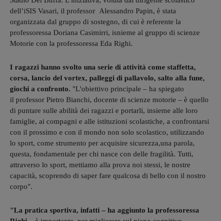
Stadio Del Buffa. L'iniziativa, voluta dal dirigente scolastico
dell’iSIS Vasari, il professor Alessandro Papin, è stata
organizzata dal gruppo di sostegno, di cui è referente la
professoressa Doriana Casimirri, isnieme al gruppo di scienze
Motorie con la professoressa Eda Righi.
I ragazzi hanno svolto una serie di attività come staffetta,
corsa, lancio del vortex, palleggi di pallavolo, salto alla fune,
giochi a confronto.
"L'obiettivo principale – ha spiegato
il professor Pietro Bianchi, docente di scienze motorie – è quello
di puntare sulle abilità dei ragazzi e portarli, insieme alle loro
famiglie, ai compagni e alle istituzioni scolastiche, a confrontarsi
con il prossimo e con il mondo non solo scolastico, utilizzando
lo sport, come strumento per acquisire sicurezza,una parola,
questa, fondamentale per chi nasce con delle fragilità. Tutti,
attraverso lo sport, mettiamo alla prova noi stessi, le nostre
capacità, scoprendo di saper fare qualcosa di bello con il nostro
corpo".
"La pratica sportiva, infatti – ha aggiunto la professoressa