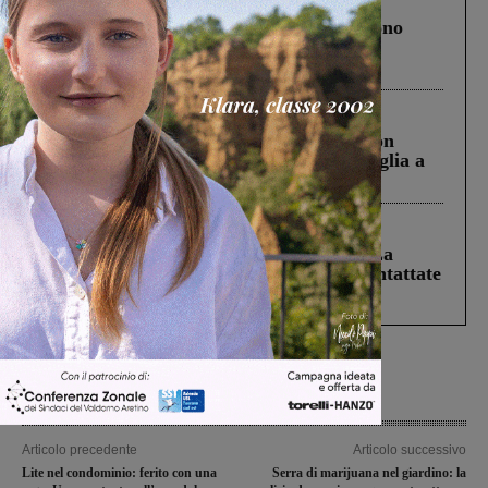
Cronaca
4 Agosto 2026
Un anno fa la strage in A1 in cui morirono
Gianni, Giulia e Franco. Lo schianto, il
processo, lo stop ai sorpassi fra tir....
Cronaca
3 Agosto 2026
Scomparso da una struttura di Castiglion
Fiorentino l’uomo che aveva ucciso la figlia a
Levane nel 2020
Cronaca
5 Agosto 2026
Continuano le ricerche di Miah Billal. La
Prefettura: “In caso di avvistamento contattate
il 112”
Articolo precedente
Articolo successivo
Lite nel condominio: ferito con una
Serra di marijuana nel giardino: la