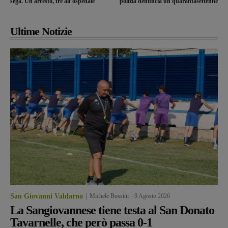
sega. Un arresto, tre all’ospedale
polizia denuncia un quarantasettenne
Ultime Notizie
San Giovanni Valdarno
Michele Bossini
-
9 Agosto 2026
La Sangiovannese tiene testa al San Donato
Tavarnelle, che però passa 0-1