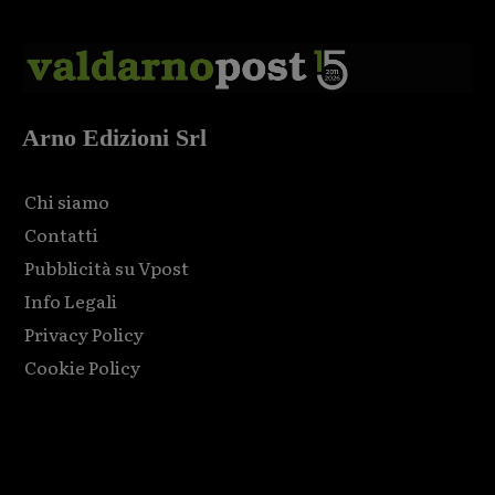
Arno Edizioni Srl
Chi siamo
Contatti
Pubblicità su Vpost
Info Legali
Privacy Policy
Cookie Policy
Html code here! Replace this with any non empty raw html
code and that's it.