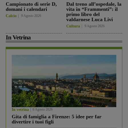
Campionato di serie D,
Dal treno all’ospedale, la
domani i calendari
vita in “Frammenti”: il
primo libro del
Calcio
9 Agosto 2026
valdarnese Luca Livi
Cultura
9 Agosto 2026
In Vetrina
In vetrina
6 Agosto 2026
Gita di famiglia a Firenze: 5 idee per far
divertire i tuoi figli