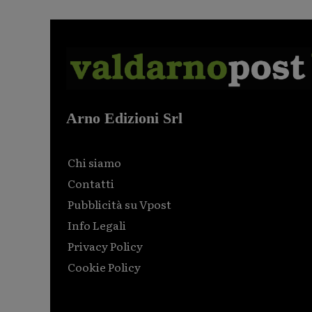
Arno Edizioni Srl
Chi siamo
Contatti
Pubblicità su Vpost
Info Legali
Privacy Policy
Cookie Policy
Html code here! Replace this with any non empty raw
html code and that's it.