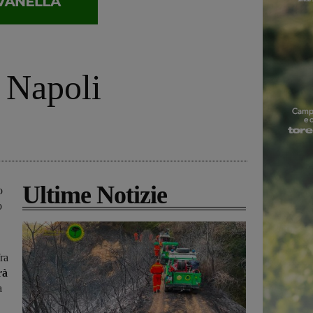
l Napoli
Ultime Notizie
o
o
ra
rà
a