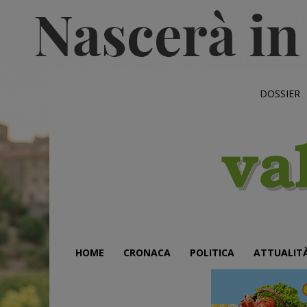
DOSSIER
HOME
CRONACA
POLITICA
ATTUALIT