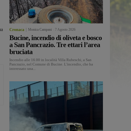
ua
Cronaca
Monica Campani
-
7 Agosto 2026
Bucine, incendio di oliveta e bosco
a San Pancrazio. Tre ettari l’area
bruciata
Incendio alle 16.00 in località Villa Rubeschi, a San
Pancrazio, nel Comune di Bucine. L'incendio, che ha
interessato una...