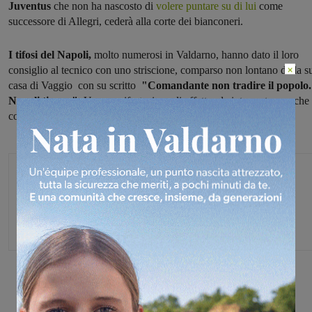
Juventus
che non ha nascosto di
volere puntare su di lui
come
successore di Allegri, cederà alla corte dei bianconeri.
I tifosi del Napoli,
molto numerosi in Valdarno, hanno dato il loro
×
consiglio al tecnico con uno striscione, comparso non lontano dalla s
casa di Vaggio con su scritto
"Comandante non tradire il popolo.
Napoli ti ama".
Una manifestazione di affetto, da interpretare anche
come invito a non vestire i colori bianconeri.
Michele Bossini
Share